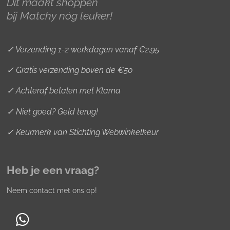
Dit maakt shoppen
a
k
s
bij Matchy nóg leuker!
m
t
✓ Verzending 1-2 werkdagen vanaf €2,95
✓ Gratis verzending boven de €50
✓ Achteraf betalen met Klarna
✓ Niet goed? Geld terug!
✓ Keurmerk van Stichting Webwinkelkeur
Heb je een vraag?
Neem contact met ons op!
W