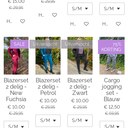
€ 15,00
€ 29,95
€ 29,95
Houd mij op de hoogte
Houd mij op de hoogte
Houd mij op de hoogte
Houd mij o
SALE
Uitverkocht
Uitverkocht
75%
KORTING
Blazerset
Blazerset
Blazerset
Cargo
2 delig -
2 delig -
2 delig -
jogging
New
Petrol
Zwart
set -
Fuchsia
Blauw
€ 10,00
€ 10,00
€ 10,00
€ 12,50
€ 29,95
€ 29,95
€ 29,95
€ 59,95