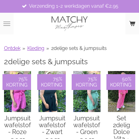
Verzending 1-2 werkdagen vanaf €2,95
Ga
direct
naar
de
hoofdinhoud
Ontdek
»
Kleding
»
2delige sets & jumpsuits
2delige sets & jumpsuits
75%
75%
75%
50%
KORTING
KORTING
KORTING
KORTING
Jumpsuit
Jumpsuit
Jumpsuit
Set
wafelstof
wafelstof
wafelstof
2delig
- Roze
- Zwart
- Groen
Dolce
Vita -