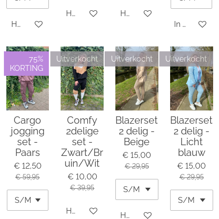
Houd mij op de hoogte
Houd mij op de hoogte
Houd mij op de hoogte
In winkelwa
75%
Uitverkocht
Uitverkocht
Uitverkocht
KORTING
Cargo
Comfy
Blazerset
Blazerset
jogging
2delige
2 delig -
2 delig -
set -
set -
Beige
Licht
Paars
Zwart/Br
blauw
€ 15,00
uin/Wit
€ 12,50
€ 15,00
€ 29,95
€ 10,00
€ 59,95
€ 29,95
€ 39,95
Houd mij op de hoogte
Houd mij op de hoogte