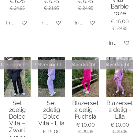
€ 6,25
€ 6,25
€ 6,25
Barbie
€ 24,95
€ 24,95
€ 24,95
roze
€ 15,00
In winkelwagen
In winkelwagen
In winkelwagen
€ 29,95
In winkelwa
Uitverkocht
Uitverkocht
Uitverkocht
Uitverkocht
Set
Set
Blazerset
Blazerset
2delig
2delig
2 delig -
2 delig -
Dolce
Dolce
Fuchsia
Lila
Vita –
Vita - Lila
€ 10,00
€ 10,00
Zwart
€ 15,00
€ 29,95
€ 29,95