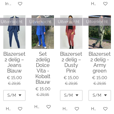
In winkelwagen
Houd mij o
Uitverkocht
Uitverkocht
Uitverkocht
Uitverkocht
Blazerset
Set
Blazerset
Blazerset
2 delig –
2delig
2 delig –
2 delig -
Jeans
Dolce
Dusty
Army
Blauw
Vita -
Pink
green
Kobalt
€ 15,00
€ 15,00
€ 15,00
Blauw
€ 29,95
€ 29,95
€ 29,95
€ 15,00
€ 29,95
Houd mij op de hoogte
Houd mij op de hoogte
Houd mij op de hoogte
Houd mij o