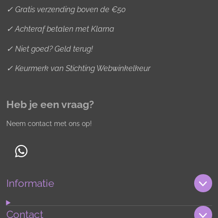
✓ Gratis verzending boven de €50
✓ Achteraf betalen met Klarna
✓ Niet goed? Geld terug!
✓ Keurmerk van Stichting Webwinkelkeur
Heb je een vraag?
Neem contact met ons op!
W
h
Informatie
a
t
s
Contact