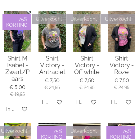
75%
Uitverkocht
Uitverkocht
Uitverkocht
KORTING
Shirt M
Shirt
Shirt
Shirt
Isabel -
Victory -
Victory -
Victory -
Zwart/P
Antraciet
Off white
Roze
aars
€ 7,50
€ 7,50
€ 7,50
€ 5,00
€ 24,95
€ 24,95
€ 24,95
€ 19,95
Houd mij op de hoogte
Houd mij op de hoogte
Houd mij o
In winkelwagen
Uitverkocht
75%
Uitverkocht
75%
KORTING
KORTING