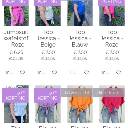
KORTING
KORTING
KORTING
Jumpsuit
Top
Top
Top
wafelstof
Jessica -
Jessica -
Jessica -
- Roze
Beige
Blauw
Roze
€ 6,25
€ 7,50
€ 7,50
€ 7,50
€ 24,95
€ 14,95
€ 14,95
€ 14,95
In winkelwagen
In winkelwagen
Houd mij op de hoogte
In winkelwa
50%
50%
Uitverkocht
Uitverkocht
KORTING
KORTING