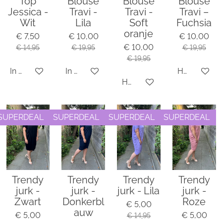
Top
Blouse
Blouse
Blouse
Jessica -
Travi -
Travi -
Travi –
Wit
Lila
Soft
Fuchsia
oranje
€ 7,50
€ 10,00
€ 10,00
€ 10,00
€ 14,95
€ 19,95
€ 19,95
€ 19,95
In winkelwagen
In winkelwagen
Houd mij o
Houd mij op de hoogte
SUPERDEAL
SUPERDEAL
SUPERDEAL
SUPERDEAL
Trendy
Trendy
Trendy
Trendy
jurk -
jurk -
jurk - Lila
jurk -
Zwart
Donkerbl
Roze
€ 5,00
auw
€ 5,00
€ 5,00
€ 14,95