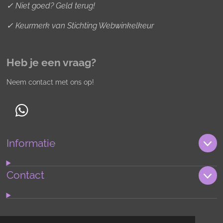
✓ Niet goed? Geld terug!
✓ Keurmerk van Stichting Webwinkelkeur
Heb je een vraag?
Neem contact met ons op!
W
h
Informatie
a
t
s
Contact
A
p
p