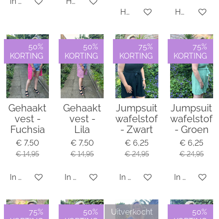
In winkelwagen
Houd mij op de hoogte
Houd mij op de hoogte
Houd mij o
50%
50%
75%
75%
KORTING
KORTING
KORTING
KORTING
Gehaakt
Gehaakt
Jumpsuit
Jumpsuit
vest -
vest -
wafelstof
wafelstof
Fuchsia
Lila
- Zwart
- Groen
€ 7,50
€ 7,50
€ 6,25
€ 6,25
€ 14,95
€ 14,95
€ 24,95
€ 24,95
In winkelwagen
In winkelwagen
In winkelwagen
In winkelwa
75%
50%
Uitverkocht
50%