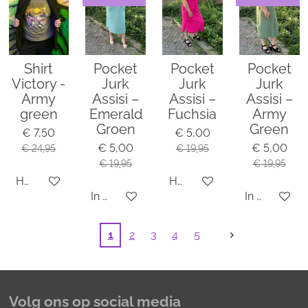
Shirt
Pocket
Pocket
Pocket
Victory -
Jurk
Jurk
Jurk
Army
Assisi –
Assisi –
Assisi –
green
Emerald
Fuchsia
Army
Groen
Green
€ 7,50
€ 5,00
€ 5,00
€ 5,00
€ 24,95
€ 19,95
€ 19,95
€ 19,95
Houd mij op de hoogte
Houd mij op de hoogte
In winkelwagen
In winkelwa
1
2
3
4
5
Volg ons op social media