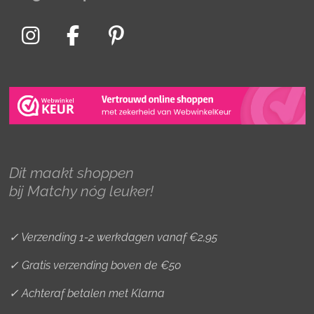
I
F
P
n
a
i
s
c
n
t
e
t
a
b
e
g
o
r
r
o
e
Dit maakt shoppen
a
k
s
bij Matchy nóg leuker!
m
t
✓ Verzending 1-2 werkdagen vanaf €2,95
✓ Gratis verzending boven de €50
✓ Achteraf betalen met Klarna