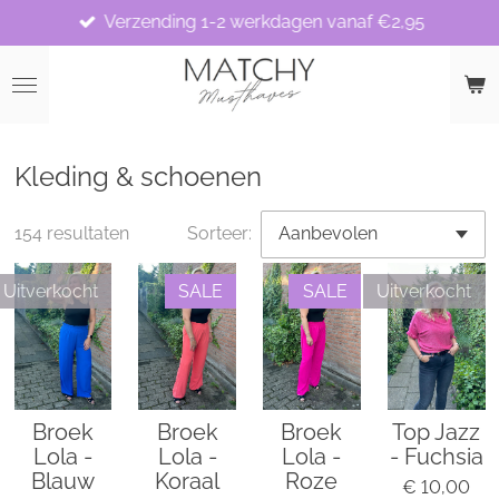
Verzending 1-2 werkdagen vanaf €2,95
Ga
direct
naar
de
hoofdinhoud
Kleding & schoenen
154 resultaten
Sorteer:
Uitverkocht
SALE
SALE
Uitverkocht
Broek
Broek
Broek
Top Jazz
Lola -
Lola -
Lola -
- Fuchsia
Blauw
Koraal
Roze
€ 10,00