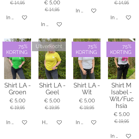
€ 5,00
€ 14,95
€ 14,95
€ 14,95
In winkelwagen
In winkelwagen
In winkelwa
In winkelwagen
75%
Uitverkocht
75%
75%
KORTING
KORTING
KORTING
Shirt LA -
Shirt LA -
Shirt LA -
Shirt M
Groen
Geel
Wit
Isabel -
Wit/Fuc
€ 5,00
€ 5,00
€ 5,00
hsia
€ 19,95
€ 19,95
€ 19,95
€ 5,00
€ 19,95
In winkelwagen
Houd mij op de hoogte
In winkelwagen
In winkelwa