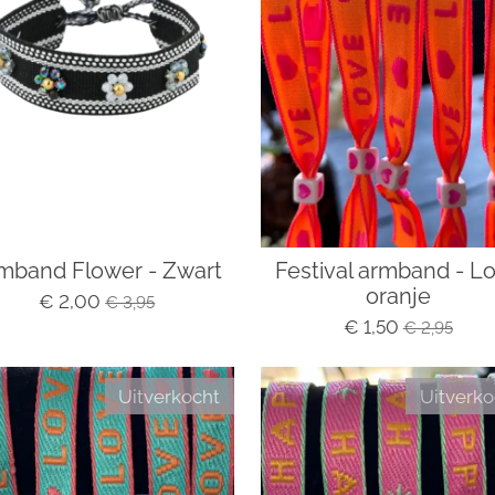
mband Flower - Zwart
Festival armband - L
oranje
€ 2,00
€ 3,95
€ 1,50
€ 2,95
Uitverkocht
Uitverko