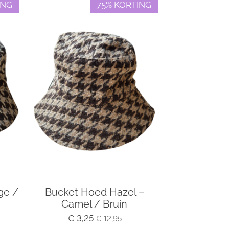
ING
75% KORTING
ge /
Bucket Hoed Hazel –
Camel / Bruin
€ 3,25
€ 12,95