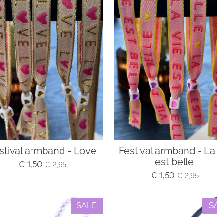
stival armband - Love
Festival armband - La 
est belle
€ 1,50
€ 2,95
€ 1,50
€ 2,95
SALE
S