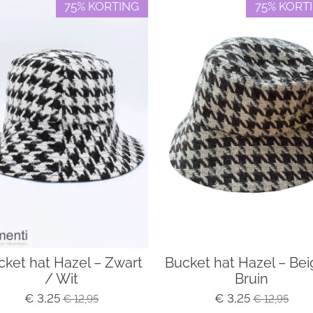
75% KORTING
75% KORT
cket hat Hazel – Zwart
Bucket hat Hazel – Bei
/ Wit
Bruin
€ 3,25
€ 3,25
€ 12,95
€ 12,95