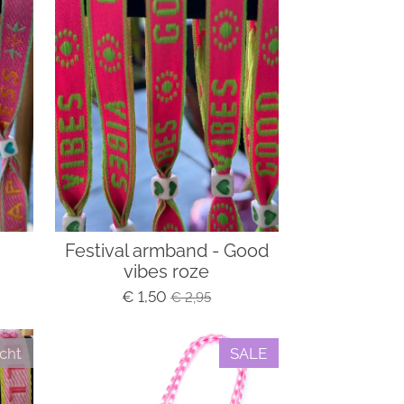
Festival armband - Good
vibes roze
€ 1,50
€ 2,95
cht
SALE