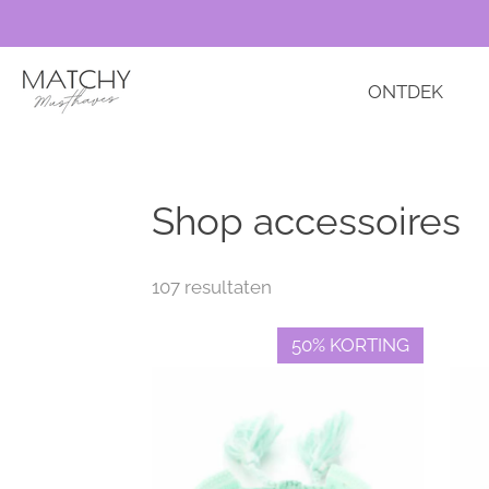
Ga
direct
naar
ONTDEK
de
hoofdinhoud
Shop accessoires
107 resultaten
50% KORTING