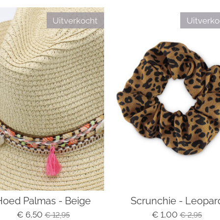
Uitverkocht
Uitverko
Hoed Palmas - Beige
Scrunchie - Leopar
€ 6,50
€ 1,00
€ 12,95
€ 2,95