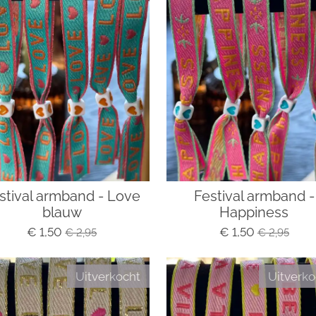
stival armband - Love
Festival armband -
blauw
Happiness
€ 1,50
€ 1,50
€ 2,95
€ 2,95
Uitverkocht
Uitverko