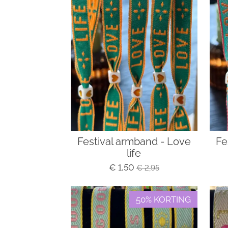
Festival armband - Love
Fe
life
€ 1,50
€ 2,95
50% KORTING