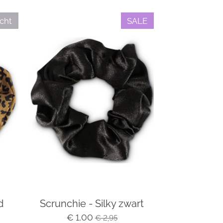
cht
SALE
d
Scrunchie - Silky zwart
€ 1,00
€ 2,95