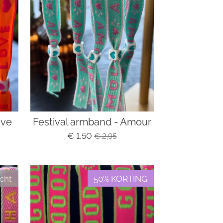
ove
Festival armband - Amour
€ 1,50
€ 2,95
cht
50% KORTING