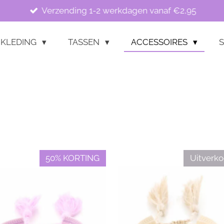
Verzending 1-2 werkdagen vanaf €2,95
KLEDING
TASSEN
ACCESSOIRES
S
50% KORTING
Uitverko