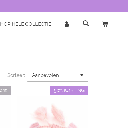
HOP HELE COLLECTIE
Sorteer:
cht
50% KORTING