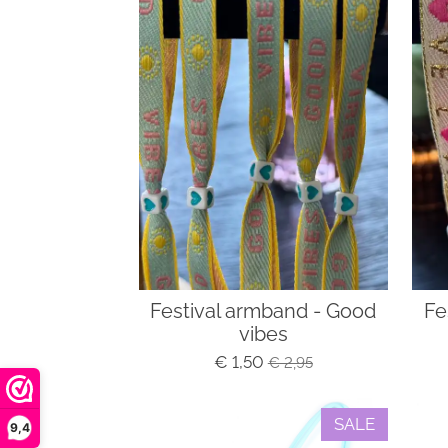
Festival armband - Good
Fe
vibes
€ 1,50
€ 2,95
SALE
9,4