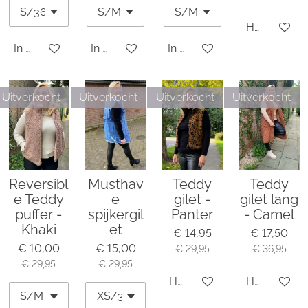
Houd mij o
In winkelwagen
In winkelwagen
In winkelwagen
Uitverkocht
Uitverkocht
Uitverkocht
Uitverkocht
Reversibl
Musthav
Teddy
Teddy
e Teddy
e
gilet -
gilet lang
puffer -
spijkergil
Panter
- Camel
Khaki
et
€ 14,95
€ 17,50
€ 10,00
€ 15,00
€ 29,95
€ 36,95
€ 29,95
€ 29,95
Houd mij op de hoogte
Houd mij o