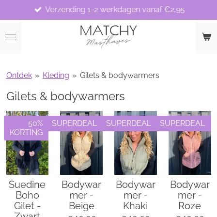
Verzending 1-2 werkdagen vanaf €2,95
Ga
direct
naar
de
hoofdinhoud
Ontdek
»
Kleding
»
Gilets & bodywarmers
Gilets & bodywarmers
50%
SUPERDEAL
SUPERDEAL
SUPERDEAL
KORTING
Suedine
Bodywar
Bodywar
Bodywar
Boho
mer -
mer -
mer -
Gilet -
Beige
Khaki
Roze
Zwart