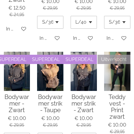
€ 10,00
€ 10,00
€ 10,00
€ 12,50
€ 29,95
€ 29,95
€ 29,95
€ 24,95
In winkelwagen
In winkelwagen
In winkelwagen
In winkelwa
SUPERDEAL
SUPERDEAL
SUPERDEAL
Uitverkocht
Bodywar
Bodywar
Bodywar
Teddy
mer -
mer strik
mer strik
vest -
Zwart
- Taupe
- Zwart
Print
zwart
€ 10,00
€ 10,00
€ 10,00
€ 10,00
€ 29,95
€ 29,95
€ 29,95
€ 29,95