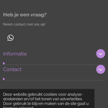
Heb je een vraag?
Neem contact met ons op!
W
h
Informatie
a
t
s
Contact
A
p
p
Deze website gebruikt cookies voor analyse-
doeleinden en/of het tonen van advertenties.
Door gebruik te blijven maken van de site gaat u