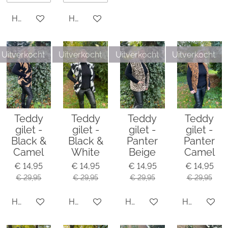
Houd mij op de hoogte
Houd mij op de hoogte
Uitverkocht
Uitverkocht
Uitverkocht
Uitverkocht
Teddy
Teddy
Teddy
Teddy
gilet -
gilet -
gilet -
gilet -
Black &
Black &
Panter
Panter
Camel
White
Beige
Camel
€ 14,95
€ 14,95
€ 14,95
€ 14,95
€ 29,95
€ 29,95
€ 29,95
€ 29,95
Houd mij op de hoogte
Houd mij op de hoogte
Houd mij op de hoogte
Houd mij o