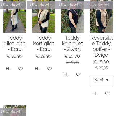
Uitverkocht
Uitverkocht
Uitverkocht
Uitverkocht
Teddy
Teddy
Teddy
Reversibl
gilet lang
kort gilet
kort gilet
e Teddy
- Ecru
- Ecru
- Zwart
puffer -
Beige
€ 36,95
€ 29,95
€ 15,00
€ 15,00
€ 29,95
€ 29,95
Houd mij op de hoogte
Houd mij op de hoogte
Houd mij op de hoogte
Houd mij o
Uitverkocht