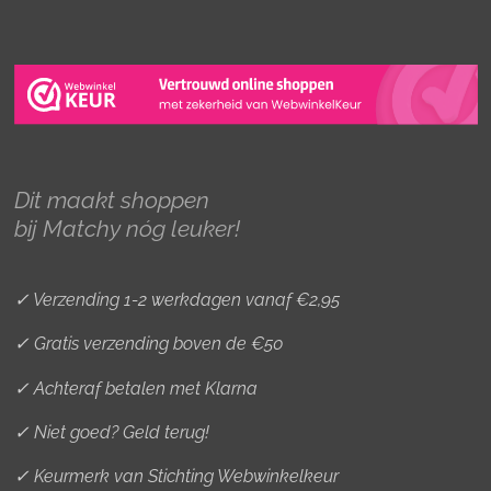
n
a
i
s
c
n
t
e
t
a
b
e
g
o
r
r
o
e
Dit maakt shoppen
a
k
s
bij Matchy nóg leuker!
m
t
✓ Verzending 1-2 werkdagen vanaf €2,95
✓ Gratis verzending boven de €50
✓ Achteraf betalen met Klarna
✓ Niet goed? Geld terug!
✓ Keurmerk van Stichting Webwinkelkeur