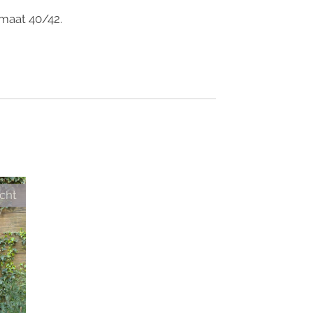
maat 40/42.
cht