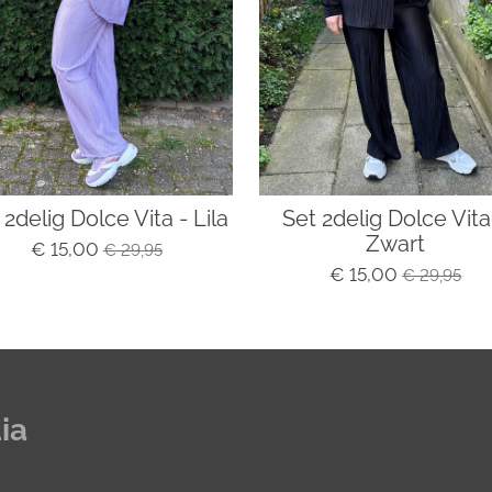
 2delig Dolce Vita - Lila
Set 2delig Dolce Vita
Zwart
€ 15,00
€ 29,95
€ 15,00
€ 29,95
ia