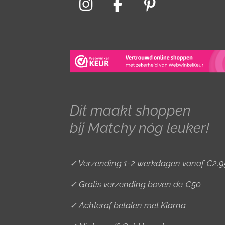
I
F
P
n
a
i
s
c
n
t
e
t
a
b
e
g
o
r
r
o
e
Dit maakt shoppen
a
k
s
bij Matchy nóg leuker!
m
t
✓ Verzending 1-2 werkdagen vanaf €2,9
✓ Gratis verzending boven de €50
✓ Achteraf betalen met Klarna