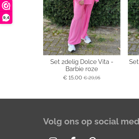
9,4
Set 2delig Dolce Vita -
Set
Barbie roze
€ 15,00
€ 29,95
Volg ons op social med