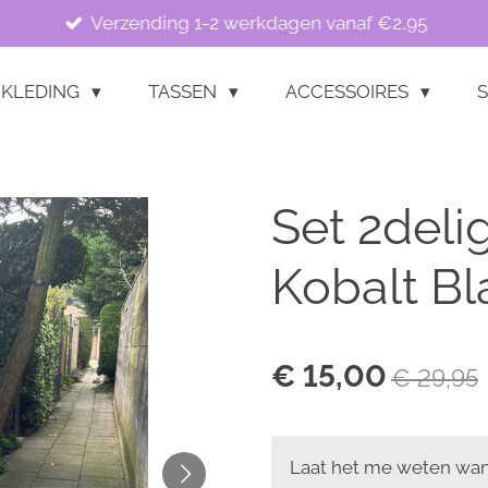
Verzending 1-2 werkdagen vanaf €2,95
KLEDING
TASSEN
ACCESSOIRES
S
Set 2deli
Kobalt B
€ 15,00
€ 29,95
Laat het me weten wann