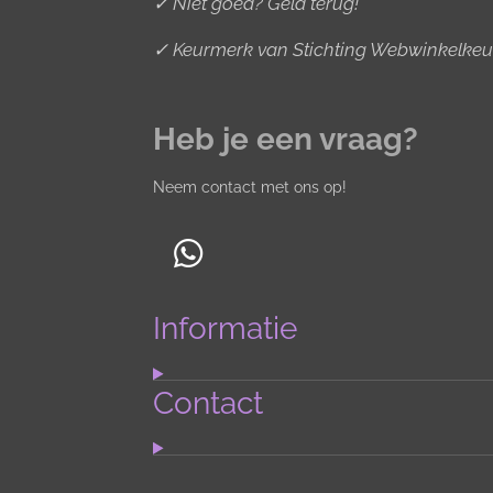
✓ Niet goed? Geld terug!
✓ Keurmerk van Stichting Webwinkelkeu
Heb je een vraag?
Neem contact met ons op!
W
h
Informatie
a
t
s
Contact
A
p