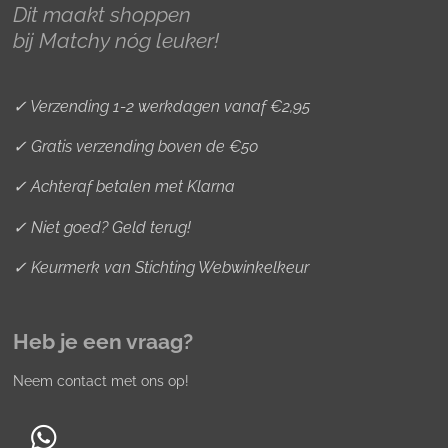
r
o
e
Dit maakt shoppen
a
k
s
bij Matchy nóg leuker!
m
t
✓ Verzending 1-2 werkdagen vanaf €2,95
✓ Gratis verzending boven de €50
✓ Achteraf betalen met Klarna
✓ Niet goed? Geld terug!
✓ Keurmerk van Stichting Webwinkelkeur
Heb je een vraag?
Neem contact met ons op!