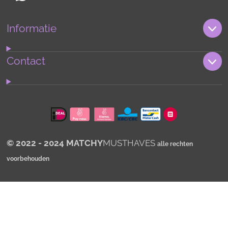
W
h
Informatie
a
t
s
Contact
A
p
p
© 2022 - 2024 MATCHY
MUSTHAVES
alle rechten
voorbehouden