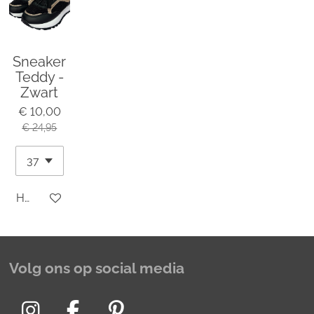
Sneaker
Teddy -
Zwart
€ 10,00
€ 24,95
Houd mij op de hoogte
Volg ons op social media