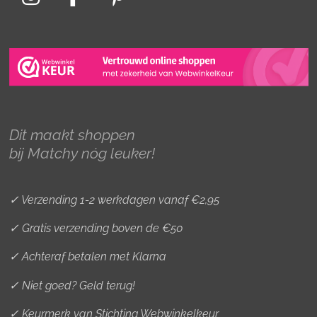
I
F
P
n
a
i
s
c
n
t
e
t
a
b
e
g
o
r
r
o
e
Dit maakt shoppen
a
k
s
bij Matchy nóg leuker!
m
t
✓ Verzending 1-2 werkdagen vanaf €2,95
✓ Gratis verzending boven de €50
✓ Achteraf betalen met Klarna
✓ Niet goed? Geld terug!
✓ Keurmerk van Stichting Webwinkelkeur