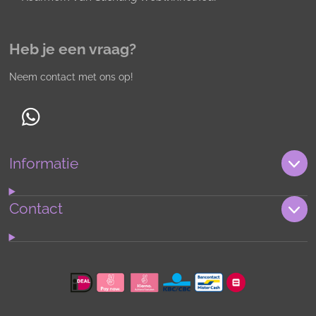
Heb je een vraag?
Neem contact met ons op!
W
h
Informatie
a
t
s
Contact
A
p
p