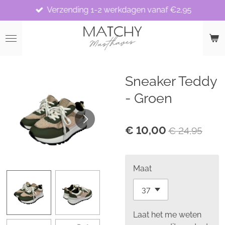
Verzending 1-2 werkdagen vanaf €2,95
Ga
direct
naar
de
hoofdinhoud
Sneaker Teddy
- Groen
€ 10,00
€ 24,95
Maat
Laat het me weten