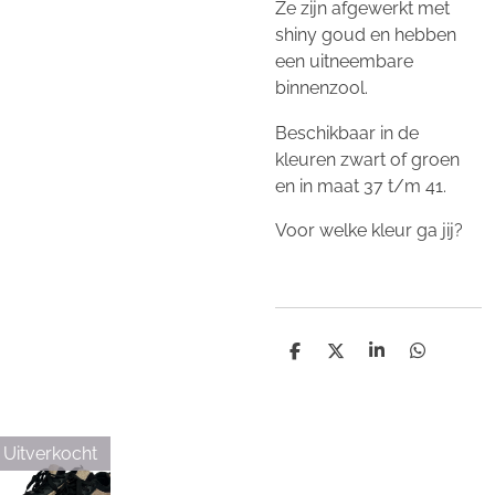
Ze zijn afgewerkt met
shiny goud en hebben
een uitneembare
binnenzool.
Beschikbaar in de
kleuren zwart of groen
en in maat 37 t/m 41.
Voor welke kleur ga jij?
D
D
S
D
e
e
h
e
l
e
a
l
e
l
r
e
n
e
n
Uitverkocht