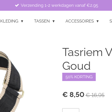
Verzending 1-2 werkdagen vanaf €2,95
KLEDING
TASSEN
ACCESSOIRES
S
Tasriem V
Goud
50% KORTING
€ 8,50
€ 16,95