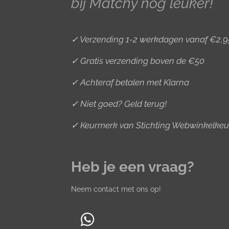
bij Matchy nóg leuker!
m
t
✓ Verzending 1-2 werkdagen vanaf €2,9
✓ Gratis verzending boven de €50
✓ Achteraf betalen met Klarna
✓ Niet goed? Geld terug!
✓ Keurmerk van Stichting Webwinkelkeu
Heb je een vraag?
Neem contact met ons op!
W