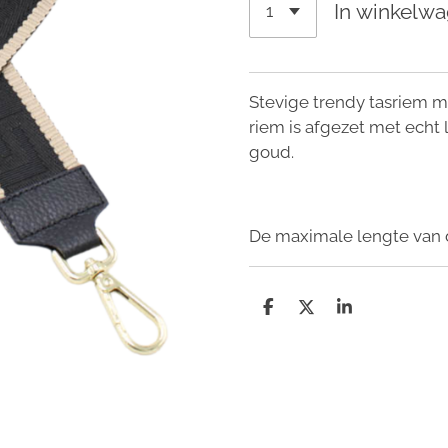
In winkelw
Stevige trendy tasriem me
riem is afgezet met echt 
goud.
De maximale lengte van 
D
D
S
e
e
h
l
e
a
e
l
r
n
e