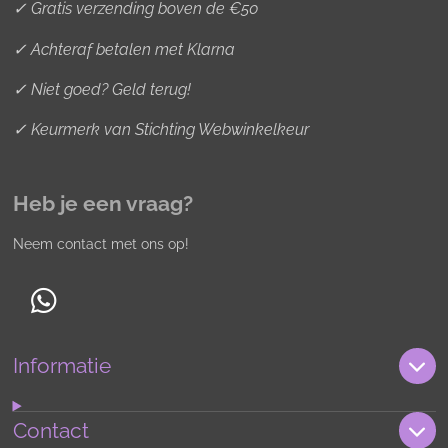
✓ Gratis verzending boven de €50
✓ Achteraf betalen met Klarna
✓ Niet goed? Geld terug!
✓ Keurmerk van Stichting Webwinkelkeur
Heb je een vraag?
Neem contact met ons op!
W
h
Informatie
a
t
s
Contact