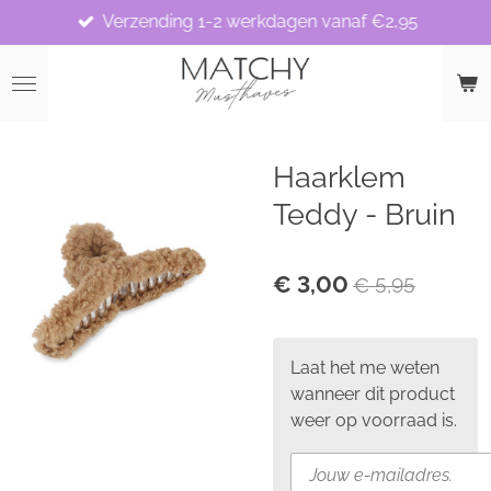
Verzending 1-2 werkdagen vanaf €2,95
Ga
direct
naar
de
hoofdinhoud
Haarklem
Teddy - Bruin
€ 3,00
€ 5,95
Laat het me weten
wanneer dit product
weer op voorraad is.