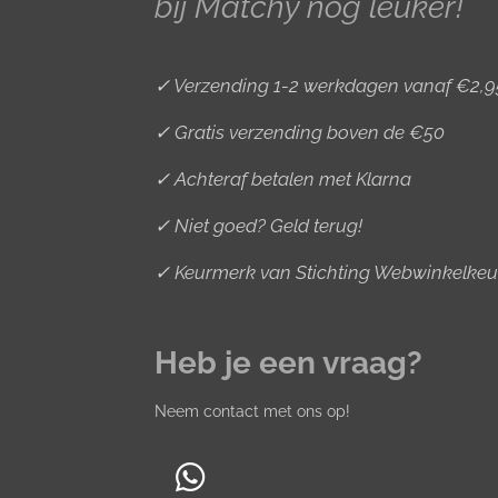
bij Matchy nóg leuker!
m
t
✓ Verzending 1-2 werkdagen vanaf €2,9
✓ Gratis verzending boven de €50
✓ Achteraf betalen met Klarna
✓ Niet goed? Geld terug!
✓ Keurmerk van Stichting Webwinkelkeu
Heb je een vraag?
Neem contact met ons op!
W