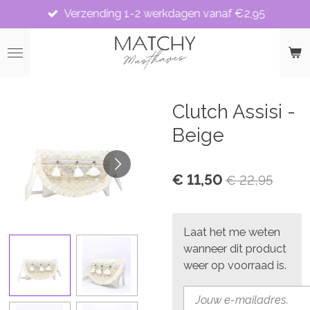
Verzending 1-2 werkdagen vanaf €2,95
Ga
direct
naar
de
hoofdinhoud
Clutch Assisi -
Beige
€ 11,50
€ 22,95
Laat het me weten
wanneer dit product
weer op voorraad is.