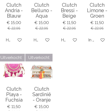
Clutch
Clutch
Clutch
Clutch
Andria -
Belluno -
Bressi -
Limone -
Blauw
Aqua
Beige
Groen
€ 15,00
€ 15,00
€ 11,50
€ 11,50
€ 22,95
€ 22,95
€ 22,95
€ 22,95
Houd mij op de hoogte
Houd mij op de hoogte
Houd mij op de hoogte
In winkelwa
Uitverkocht
Uitverkocht
Clutch
Clutch
Playa -
Sardinië
Fuchsia
- Oranje
€ 11,50
€ 15,00