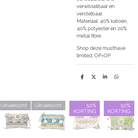
verwisselbaar en
verstelbaar.
Materiaal: 40% katoen,
40% polyester en 20%
metal fibre
Shop deze musthave
limited, OP=OP
D
D
S
D
e
e
h
e
l
e
a
l
e
l
r
e
n
e
n
Uitverkocht
Uitverkocht
50%
50%
KORTING
KORTING