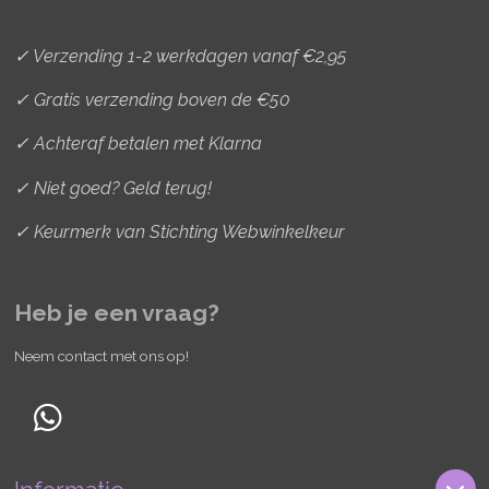
m
t
✓ Verzending 1-2 werkdagen vanaf €2,95
✓ Gratis verzending boven de €50
✓ Achteraf betalen met Klarna
✓ Niet goed? Geld terug!
✓ Keurmerk van Stichting Webwinkelkeur
Heb je een vraag?
Neem contact met ons op!
W
h