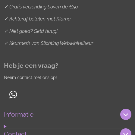
✓ Gratis verzending boven de €50
✓ Achteraf betalen met Klarna
✓ Niet goed? Geld terug!
✓ Keurmerk van Stichting Webwinkelkeur
Heb je een vraag?
Neem contact met ons op!
W
h
Informatie
a
t
s
Contact