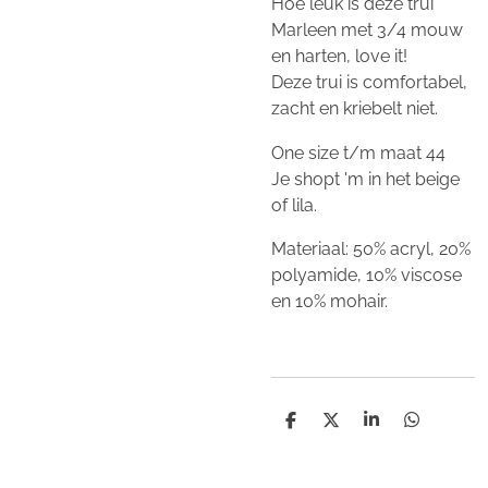
Hoe leuk is deze trui
Marleen met 3/4 mouw
en harten, love it!
Deze trui is comfortabel,
zacht en kriebelt niet.
One size t/m maat 44
Je shopt 'm in het beige
of lila.
Materiaal: 50% acryl, 20%
polyamide, 10% viscose
en 10% mohair.
D
D
S
D
e
e
h
e
l
e
a
l
e
l
r
e