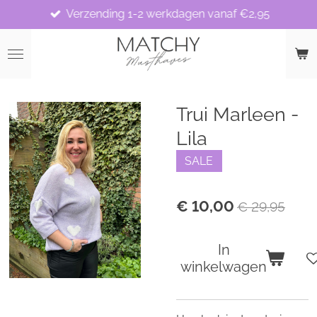
Verzending 1-2 werkdagen vanaf €2,95
Ga
direct
naar
de
hoofdinhoud
Trui Marleen -
Lila
SALE
€ 10,00
€ 29,95
In
winkelwagen