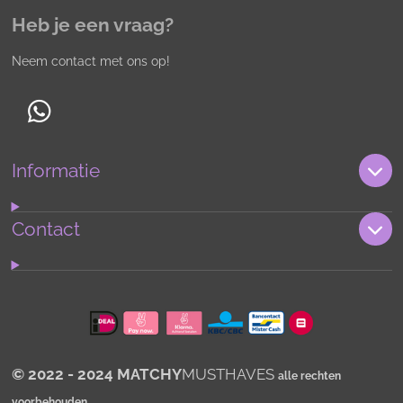
Heb je een vraag?
Neem contact met ons op!
W
h
Informatie
a
t
s
Contact
A
p
p
© 2022 - 2024 MATCHY
MUSTHAVES
alle rechten
voorbehouden