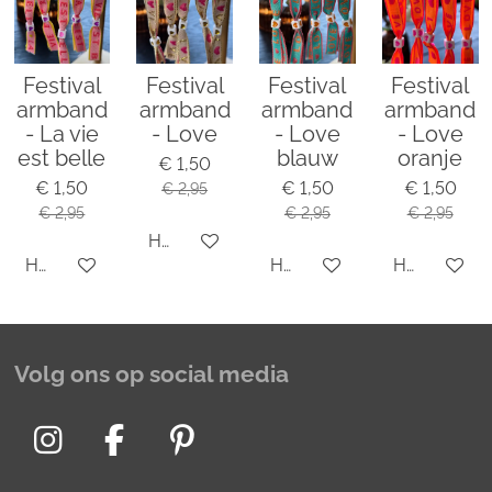
Festival
Festival
Festival
Festival
armband
armband
armband
armband
- La vie
- Love
- Love
- Love
est belle
blauw
oranje
€ 1,50
€ 1,50
€ 1,50
€ 1,50
€ 2,95
€ 2,95
€ 2,95
€ 2,95
Houd mij op de hoogte
Houd mij op de hoogte
Houd mij op de hoogte
Houd mij o
Volg ons op social media
I
F
P
n
a
i