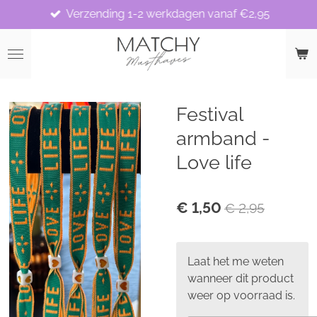
Verzending 1-2 werkdagen vanaf €2,95
Ga
direct
naar
de
hoofdinhoud
Festival
armband -
Love life
€ 1,50
€ 2,95
Laat het me weten
wanneer dit product
weer op voorraad is.