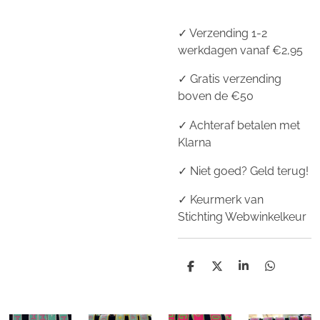
✓ Verzending 1-2
werkdagen vanaf €2,95
✓ Gratis verzending
boven de €50
✓ Achteraf betalen met
Klarna
✓ Niet goed? Geld terug!
✓ Keurmerk van
Stichting Webwinkelkeur
D
D
S
D
e
e
h
e
l
e
a
l
e
l
r
e
n
e
n