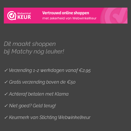
s
c
n
t
e
t
a
b
e
g
o
r
r
o
e
Dit maakt shoppen
a
k
s
bij Matchy nóg leuker!
m
t
✓ Verzending 1-2 werkdagen vanaf €2,95
✓ Gratis verzending boven de €50
✓ Achteraf betalen met Klarna
✓ Niet goed? Geld terug!
✓ Keurmerk van Stichting Webwinkelkeur