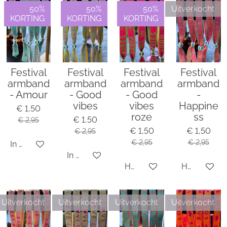
50%
50%
50%
Uitverkocht
KORTING
KORTING
KORTING
Festival
Festival
Festival
Festival
armband
armband
armband
armband
- Amour
- Good
- Good
-
vibes
vibes
Happine
€ 1,50
roze
ss
€ 1,50
€ 2,95
€ 1,50
€ 1,50
€ 2,95
€ 2,95
€ 2,95
In winkelwagen
In winkelwagen
Houd mij op de hoogte
Houd mij o
Uitverkocht
Uitverkocht
Uitverkocht
Uitverkocht