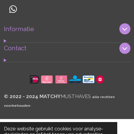
W
h
Informatie
a
t
s
Contact
A
p
p
© 2022 - 2024 MATCHY
MUSTHAVES
alle rechten
voorbehouden
Deze website gebruikt cookies voor analyse-