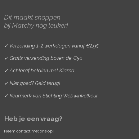
g
o
r
r
o
e
Dit maakt shoppen
a
k
s
bij Matchy nóg leuker!
m
t
✓ Verzending 1-2 werkdagen vanaf €2,95
✓ Gratis verzending boven de €50
✓ Achteraf betalen met Klarna
✓ Niet goed? Geld terug!
✓ Keurmerk van Stichting Webwinkelkeur
Heb je een vraag?
Neem contact met ons op!