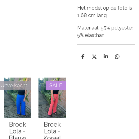
Het model op de foto is
1.68 cm lang
Materiaal: 95% polyester,
5% elasthan
D
D
S
D
e
e
h
e
l
e
a
l
e
l
r
e
n
e
n
Uitverkocht
SALE
Broek
Broek
Lola -
Lola -
Blauw
Koraal