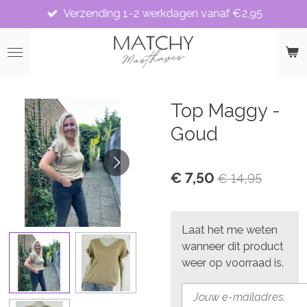
Verzending 1-2 werkdagen vanaf €2,95
Ga
direct
naar
de
hoofdinhoud
Top Maggy -
Goud
€ 7,50
€ 14,95
Laat het me weten
wanneer dit product
weer op voorraad is.