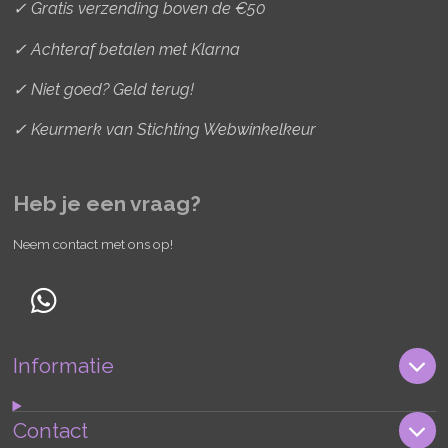
✓ Gratis verzending boven de €50
✓ Achteraf betalen met Klarna
✓ Niet goed? Geld terug!
✓ Keurmerk van Stichting Webwinkelkeur
Heb je een vraag?
Neem contact met ons op!
W
h
Informatie
a
t
s
Contact