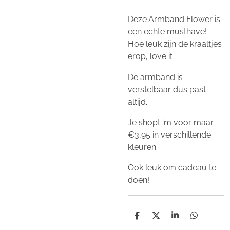
Deze Armband Flower is
een echte musthave!
Hoe leuk zijn de kraaltjes
erop, love it
De armband is
verstelbaar dus past
altijd.
Je shopt 'm voor maar
€3,95 in verschillende
kleuren.
Ook leuk om cadeau te
doen!
D
D
S
D
e
e
h
e