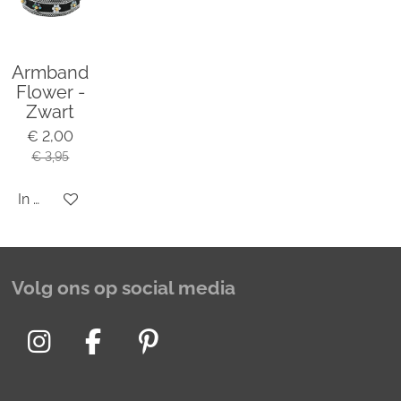
Armband
Flower -
Zwart
€ 2,00
€ 3,95
In winkelwagen
Volg ons op social media
I
F
P
n
a
i