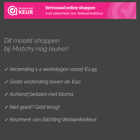
s
c
n
t
e
t
a
b
e
g
o
r
r
o
e
Dit maakt shoppen
a
k
s
bij Matchy nóg leuker!
m
t
✓ Verzending 1-2 werkdagen vanaf €2,95
✓ Gratis verzending boven de €50
✓ Achteraf betalen met Klarna
✓ Niet goed? Geld terug!
✓ Keurmerk van Stichting Webwinkelkeur