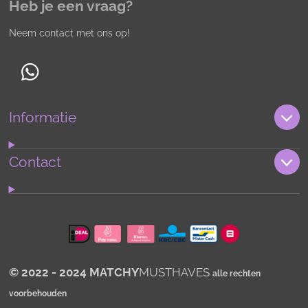
Heb je een vraag?
Neem contact met ons op!
W
h
Informatie
a
t
s
Contact
A
p
p
© 2022 - 2024 MATCHY
MUSTHAVES
alle rechten
voorbehouden