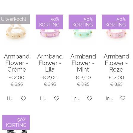
l
e
a
l
e
l
r
e
n
e
n
Uitverkocht
50%
50%
50%
KORTING
KORTING
KORTING
Armband
Armband
Armband
Armband
Flower -
Flower -
Flower -
Flower -
Crème
Lila
Mint
Roze
€ 2,00
€ 2,00
€ 2,00
€ 2,00
€ 3,95
€ 3,95
€ 3,95
€ 3,95
Houd mij op de hoogte
Houd mij op de hoogte
In winkelwagen
In winkelwa
50%
KORTING