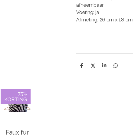
afneembaar
Voering: ja
Afmeting: 26 cm x 18 cm
D
D
S
D
e
e
h
e
l
e
a
l
e
l
r
e
n
e
n
75%
KORTING
Faux fur