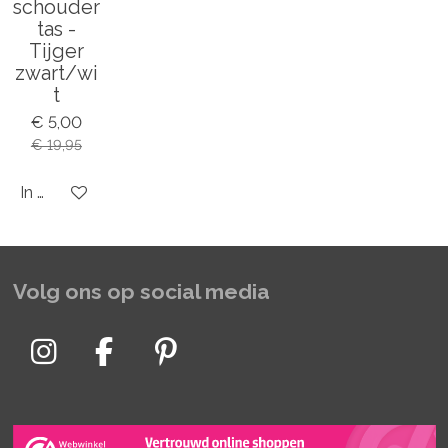
schouder
tas -
Tijger
zwart/wi
t
€ 5,00
€ 19,95
In winkelwagen
Volg ons op social media
I
F
P
n
a
i
s
c
n