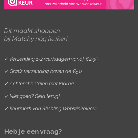
t
e
t
a
b
e
g
o
r
r
o
e
Dit maakt shoppen
a
k
s
bij Matchy nóg leuker!
m
t
✓ Verzending 1-2 werkdagen vanaf €2,95
✓ Gratis verzending boven de €50
✓ Achteraf betalen met Klarna
✓ Niet goed? Geld terug!
✓ Keurmerk van Stichting Webwinkelkeur
Heb je een vraag?