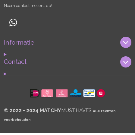
Neem contact met ons op!
W
h
Informatie
a
t
s
Contact
A
p
p
© 2022 - 2024 MATCHY
MUSTHAVES
alle rechten
voorbehouden