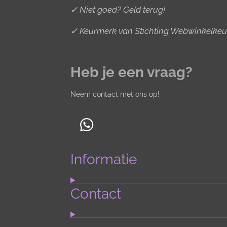
✓ Niet goed? Geld terug!
✓ Keurmerk van Stichting Webwinkelkeu
Heb je een vraag?
Neem contact met ons op!
W
h
Informatie
a
t
s
Contact
A
p