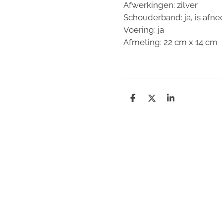
Afwerkingen: zilver
Schouderband: ja, is afn
Voering: ja
Afmeting:
22 cm x 14 cm
D
D
S
e
e
h
l
e
a
e
l
r
n
e