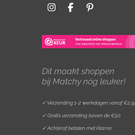
I
F
P
n
a
i
s
c
n
t
e
t
a
b
e
g
o
r
r
o
e
Dit maakt shoppen
a
k
s
bij Matchy nóg leuker!
m
t
✓ Verzending 1-2 werkdagen vanaf €2,9
✓ Gratis verzending boven de €50
✓ Achteraf betalen met Klarna