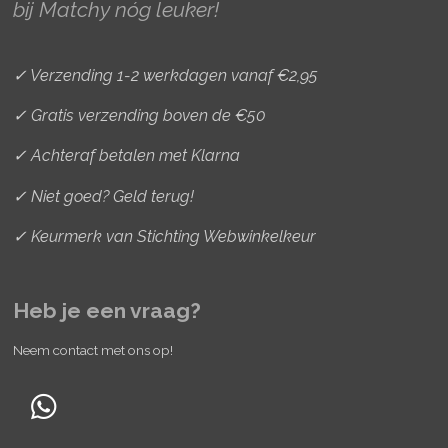
a
k
s
bij Matchy nóg leuker!
m
t
✓ Verzending 1-2 werkdagen vanaf €2,95
✓ Gratis verzending boven de €50
✓ Achteraf betalen met Klarna
✓ Niet goed? Geld terug!
✓ Keurmerk van Stichting Webwinkelkeur
Heb je een vraag?
Neem contact met ons op!
W