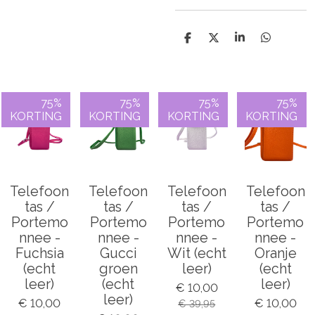
D
D
S
D
e
e
h
e
l
e
a
l
e
l
r
e
n
e
n
75%
75%
75%
75%
KORTING
KORTING
KORTING
KORTING
Telefoon
Telefoon
Telefoon
Telefoon
tas /
tas /
tas /
tas /
Portemo
Portemo
Portemo
Portemo
nnee -
nnee -
nnee -
nnee -
Fuchsia
Gucci
Wit (echt
Oranje
(echt
groen
leer)
(echt
leer)
(echt
leer)
€ 10,00
leer)
€ 10,00
€ 10,00
€ 39,95