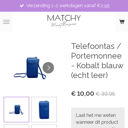
Verzending 1-2 werkdagen vanaf €2,95
Ga
direct
naar
de
hoofdinhoud
Telefoontas /
Portemonnee
- Kobalt blauw
(echt leer)
€ 10,00
€ 39,95
Laat het me weten
wanneer dit product