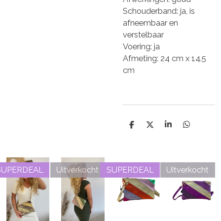
Schouderband: ja, is
afneembaar en
verstelbaar
Voering: ja
Afmeting:
24 cm x 14.5
cm
D
D
S
D
e
e
h
e
l
e
a
l
e
l
r
e
n
e
n
SUPERDEAL
Uitverkocht
SUPERDEAL
Uitverkocht