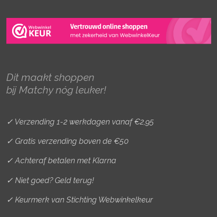
n
a
i
s
c
n
t
e
t
a
b
e
g
o
r
r
o
e
Dit maakt shoppen
a
k
s
bij Matchy nóg leuker!
m
t
✓ Verzending 1-2 werkdagen vanaf €2,95
✓ Gratis verzending boven de €50
✓ Achteraf betalen met Klarna
✓ Niet goed? Geld terug!
✓ Keurmerk van Stichting Webwinkelkeur