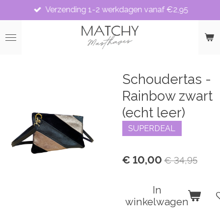
Verzending 1-2 werkdagen vanaf €2,95
Ga
direct
naar
de
hoofdinhoud
Schoudertas -
Rainbow zwart
(echt leer)
SUPERDEAL
€ 10,00
€ 34,95
In
winkelwagen