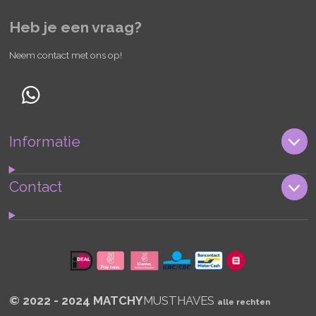
Heb je een vraag?
Neem contact met ons op!
W
h
Informatie
a
t
s
Contact
A
p
p
© 2022 - 2024 MATCHY
MUSTHAVES
alle rechten