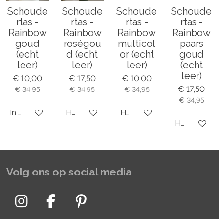
Schoude
Schoude
Schoude
Schoude
rtas -
rtas -
rtas -
rtas -
Rainbow
Rainbow
Rainbow
Rainbow
goud
roségou
multicol
paars
(echt
d (echt
or (echt
goud
leer)
leer)
leer)
(echt
leer)
€ 10,00
€ 17,50
€ 10,00
€ 17,50
€ 34,95
€ 34,95
€ 34,95
€ 34,95
In winkelwagen
Houd mij op de hoogte
Houd mij op de hoogte
Houd mij op
Volg ons op social media
I
F
P