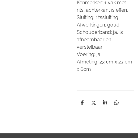
Kenmerken: 1 vak met
rits, achterkant is effen.
Sluiting: ritssluiting
Afwerkingen: goud
Schouderband: ja, is
afneembaar en
verstelbaar
Voering: ja
Afmeting:
23 cm x 23 cm
x 6cm
D
D
S
D
e
e
h
e
l
e
a
l
e
l
r
e
n
e
n