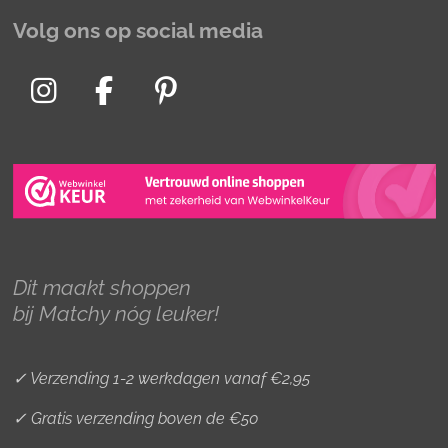
Volg ons op social media
I
F
P
n
a
i
s
c
n
t
e
t
a
b
e
g
o
r
r
o
e
Dit maakt shoppen
a
k
s
bij Matchy nóg leuker!
m
t
✓ Verzending 1-2 werkdagen vanaf €2,95
✓ Gratis verzending boven de €50