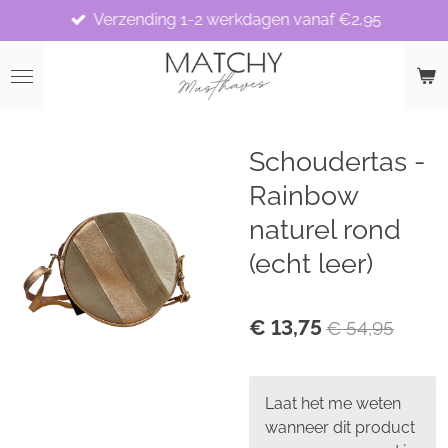
Verzending 1-2 werkdagen vanaf €2,95
Ga
direct
naar
de
hoofdinhoud
Schoudertas -
Rainbow
naturel rond
(echt leer)
€ 13,75
€ 54,95
Laat het me weten
wanneer dit product