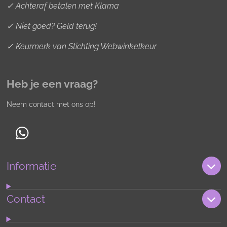
✓ Achteraf betalen met Klarna
✓ Niet goed? Geld terug!
✓ Keurmerk van Stichting Webwinkelkeur
Heb je een vraag?
Neem contact met ons op!
W
h
Informatie
a
t
s
Contact
A