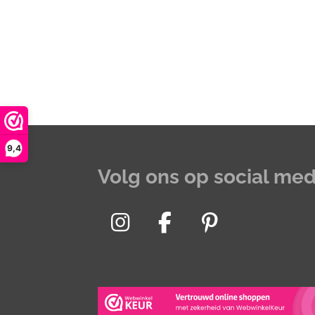
9,4
Volg ons op social med
I
F
P
n
a
i
s
c
n
t
e
t