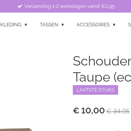
Verzending 1-2 werkdagen vanaf €2,95
KLEDING
TASSEN
ACCESSOIRES
S
Schoudert
Taupe (ec
LAATSTE STUKS
€ 10,00
€ 34,95