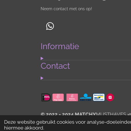
Neem contact met ons op!
W
h
Informatie
a
t
s
Contact
A
p
p
© 2022 - 2024 MATCHY
MUSTHAVES
al
Deze website gebruikt cookies voor analyse-doeleinden 
hiermee akkoord.