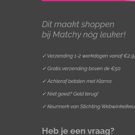
a
b
e
g
o
r
r
o
e
Dit maakt shoppen
a
k
s
bij Matchy nóg leuker!
m
t
✓ Verzending 1-2 werkdagen vanaf €2,9
✓ Gratis verzending boven de €50
✓ Achteraf betalen met Klarna
✓ Niet goed? Geld terug!
✓ Keurmerk van Stichting Webwinkelkeu
Heb je een vraag?