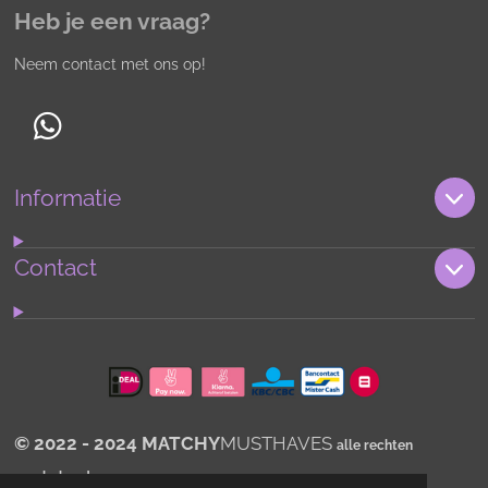
Heb je een vraag?
Neem contact met ons op!
W
h
Informatie
a
t
s
Contact
A
p
p
© 2022 - 2024 MATCHY
MUSTHAVES
alle rechten
voorbehouden