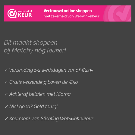
s
c
n
t
e
t
a
b
e
g
o
r
r
o
e
Dit maakt shoppen
a
k
s
bij Matchy nóg leuker!
m
t
✓ Verzending 1-2 werkdagen vanaf €2,95
✓ Gratis verzending boven de €50
✓ Achteraf betalen met Klarna
✓ Niet goed? Geld terug!
✓ Keurmerk van Stichting Webwinkelkeur