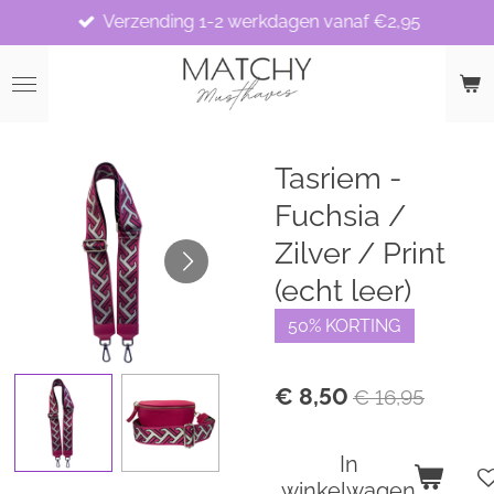
Verzending 1-2 werkdagen vanaf €2,95
Ga
direct
naar
de
hoofdinhoud
Tasriem -
Fuchsia /
Zilver / Print
(echt leer)
50% KORTING
€ 8,50
€ 16,95
In
winkelwagen