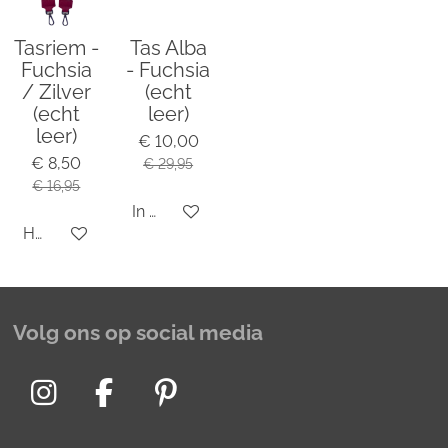
Tasriem -
Tas Alba
Fuchsia
- Fuchsia
/ Zilver
(echt
(echt
leer)
leer)
€ 10,00
€ 8,50
€ 29,95
€ 16,95
In winkelwagen
Houd mij op de hoogte
Volg ons op social media
I
F
P
n
a
i