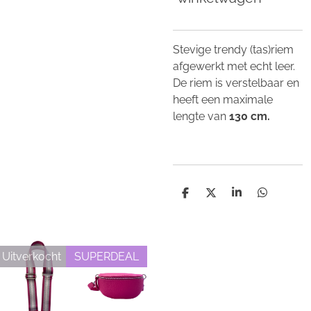
Stevige trendy (tas)riem
afgewerkt met echt leer.
De riem is verstelbaar en
heeft een maximale
lengte van
130 cm.
D
D
S
D
e
e
h
e
l
e
a
l
e
l
r
e
n
e
n
Uitverkocht
SUPERDEAL