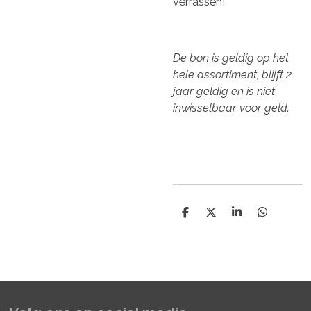
verrassen!
De bon is geldig op het
hele assortiment, blijft 2
jaar geldig en is niet
inwisselbaar voor geld.
D
D
S
D
e
e
h
e
l
e
a
l
e
l
r
e
n
e
n