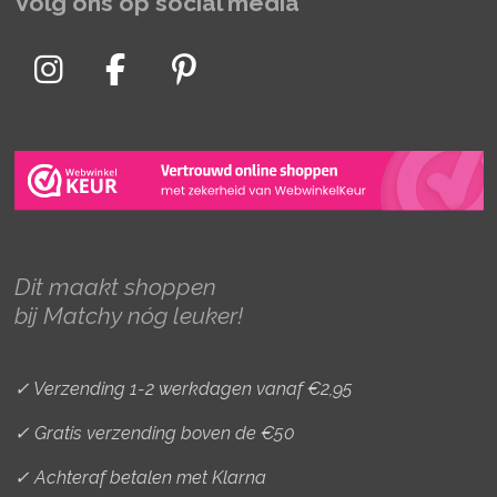
Volg ons op social media
I
F
P
n
a
i
s
c
n
t
e
t
a
b
e
g
o
r
r
o
e
Dit maakt shoppen
a
k
s
bij Matchy nóg leuker!
m
t
✓ Verzending 1-2 werkdagen vanaf €2,95
✓ Gratis verzending boven de €50
✓ Achteraf betalen met Klarna