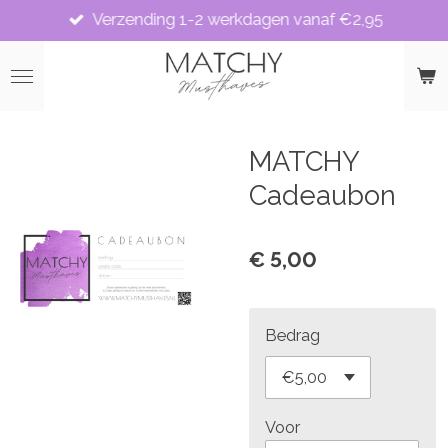
Verzending 1-2 werkdagen vanaf €2,95
Ga
direct
naar
de
hoofdinhoud
MATCHY
Cadeaubon
€ 5,00
Bedrag
Voor