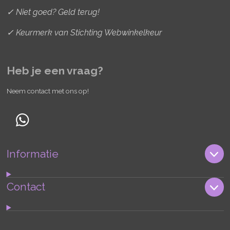
✓ Niet goed? Geld terug!
✓ Keurmerk van Stichting Webwinkelkeur
Heb je een vraag?
Neem contact met ons op!
W
h
Informatie
a
t
s
Contact
A
p