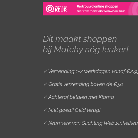
t
e
t
a
b
e
g
o
r
r
o
e
Dit maakt shoppen
a
k
s
bij Matchy nóg leuker!
m
t
✓ Verzending 1-2 werkdagen vanaf €2,9
✓ Gratis verzending boven de €50
✓ Achteraf betalen met Klarna
✓ Niet goed? Geld terug!
✓ Keurmerk van Stichting Webwinkelkeu