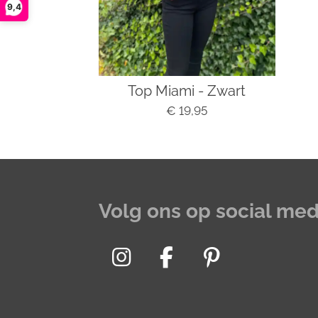
9,4
Top Miami - Zwart
€ 19,95
Volg ons op social med
I
F
P
n
a
i
s
c
n