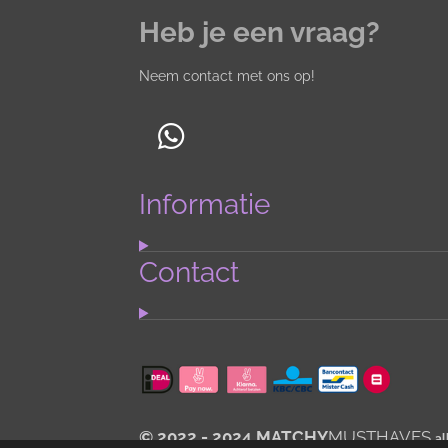
Heb je een vraag?
Neem contact met ons op!
W
h
Informatie
a
t
s
Contact
A
p
p
© 2022 - 2024 MATCHY
MUSTHAVES
al