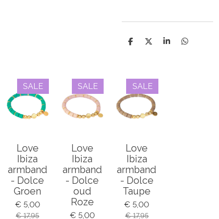
D
D
S
D
e
e
h
e
l
e
a
l
e
l
r
e
n
e
n
SALE
SALE
SALE
Love
Love
Love
Ibiza
Ibiza
Ibiza
armband
armband
armband
- Dolce
- Dolce
- Dolce
Groen
oud
Taupe
Roze
€ 5,00
€ 5,00
€ 5,00
€ 17,95
€ 17,95