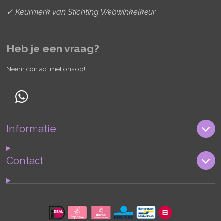
✓ Keurmerk van Stichting Webwinkelkeur
Heb je een vraag?
Neem contact met ons op!
W
h
Informatie
a
t
s
Contact
A
p
p