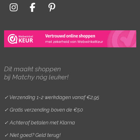
I
F
P
n
a
i
s
c
n
t
e
t
a
b
e
g
o
r
r
o
e
Dit maakt shoppen
a
k
s
bij Matchy nóg leuker!
m
t
✓ Verzending 1-2 werkdagen vanaf €2,95
✓ Gratis verzending boven de €50
✓ Achteraf betalen met Klarna
✓ Niet goed? Geld terug!