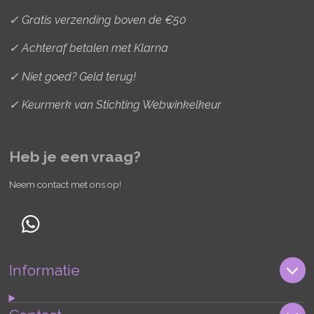
✓ Gratis verzending boven de €50
✓ Achteraf betalen met Klarna
✓ Niet goed? Geld terug!
✓ Keurmerk van Stichting Webwinkelkeur
Heb je een vraag?
Neem contact met ons op!
W
h
Informatie
a
t