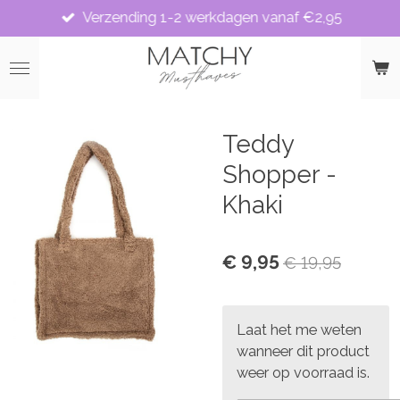
Verzending 1-2 werkdagen vanaf €2,95
Ga
direct
naar
de
hoofdinhoud
Teddy
Shopper -
Khaki
€ 9,95
€ 19,95
Laat het me weten
wanneer dit product
weer op voorraad is.