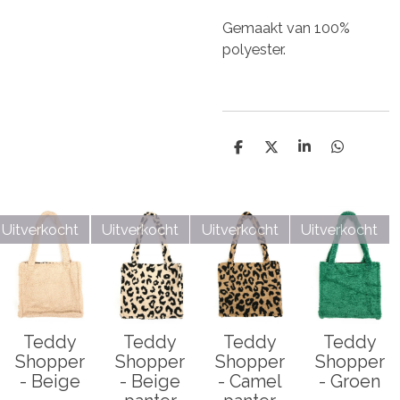
Gemaakt van 100%
polyester.
D
D
S
D
e
e
h
e
l
e
a
l
e
l
r
e
n
e
n
Uitverkocht
Uitverkocht
Uitverkocht
Uitverkocht
Teddy
Teddy
Teddy
Teddy
Shopper
Shopper
Shopper
Shopper
- Beige
- Beige
- Camel
- Groen