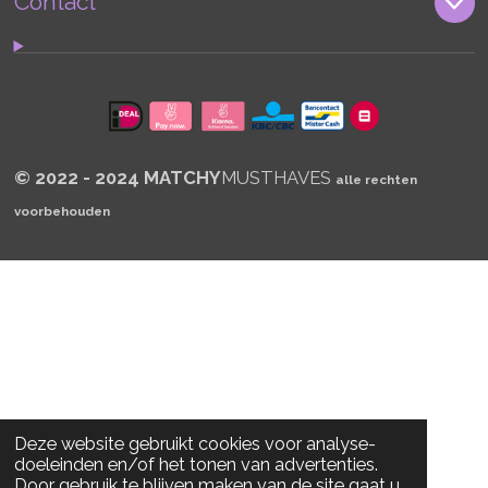
s
Contact
A
p
p
© 2022 - 2024 MATCHY
MUSTHAVES
alle rechten
voorbehouden
Deze website gebruikt cookies voor analyse-
doeleinden en/of het tonen van advertenties.
Door gebruik te blijven maken van de site gaat u