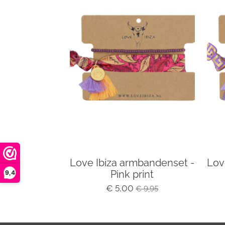
Love Ibiza armbandenset -
Lov
Pink print
9,4
€ 5,00
€ 9,95