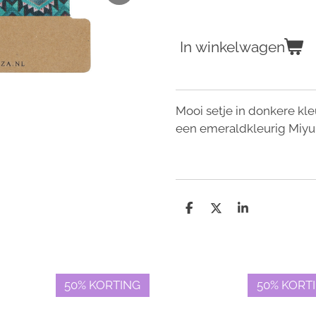
In winkelwagen
Mooi setje in donkere kle
een emeraldkleurig Miyu
D
D
S
e
e
h
l
e
a
e
l
r
n
e
50% KORTING
50% KORT