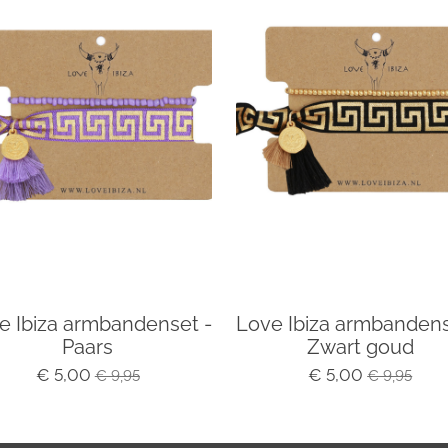
e Ibiza armbandenset -
Love Ibiza armbandens
Paars
Zwart goud
€ 5,00
€ 5,00
€ 9,95
€ 9,95