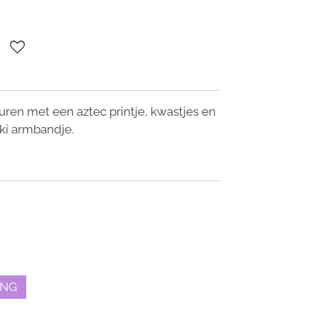
uren met een aztec printje, kwastjes en
ki armbandje.
ING