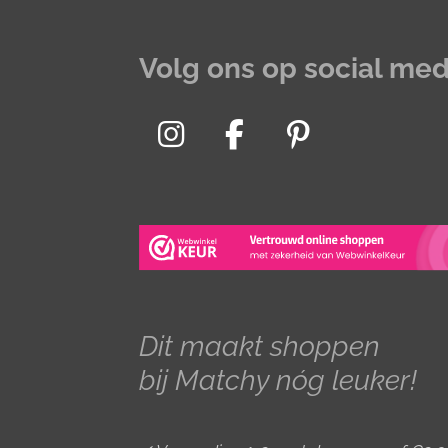
Volg ons op social med
I
F
P
n
a
i
s
c
n
t
e
t
a
b
e
g
o
r
r
o
e
Dit maakt shoppen
a
k
s
bij Matchy nóg leuker!
m
t