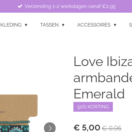
Verzending 1-2 werkdagen vanaf €2,95
KLEDING
TASSEN
ACCESSOIRES
S
Love Ibiz
armbande
Emerald
50% KORTING
€ 5,00
€ 9,95