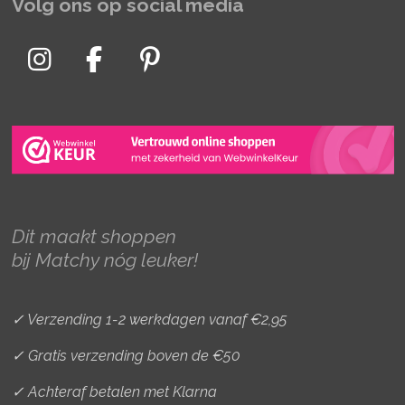
Volg ons op social media
I
F
P
n
a
i
s
c
n
t
e
t
a
b
e
g
o
r
r
o
e
Dit maakt shoppen
a
k
s
bij Matchy nóg leuker!
m
t
✓ Verzending 1-2 werkdagen vanaf €2,95
✓ Gratis verzending boven de €50
✓ Achteraf betalen met Klarna