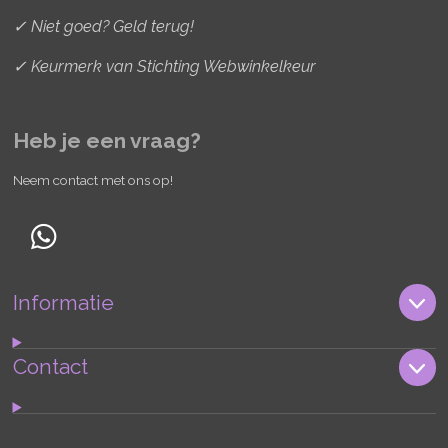
✓ Niet goed? Geld terug!
✓ Keurmerk van Stichting Webwinkelkeur
Heb je een vraag?
Neem contact met ons op!
W
h
Informatie
a
t
s
Contact
A
p