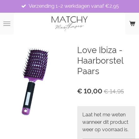
Verzending 1-2 werkdagen vanaf €2,95
Ga
direct
naar
de
hoofdinhoud
Love Ibiza -
Haarborstel
Paars
€ 10,00
€ 14,95
Laat het me weten
wanneer dit product
weer op voorraad is.