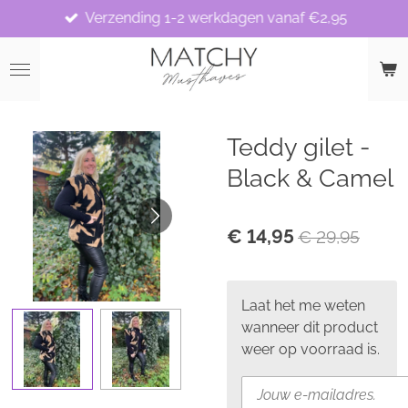
Verzending 1-2 werkdagen vanaf €2,95
Ga
direct
naar
de
hoofdinhoud
Teddy gilet -
Black & Camel
€ 14,95
€ 29,95
Laat het me weten
wanneer dit product
weer op voorraad is.