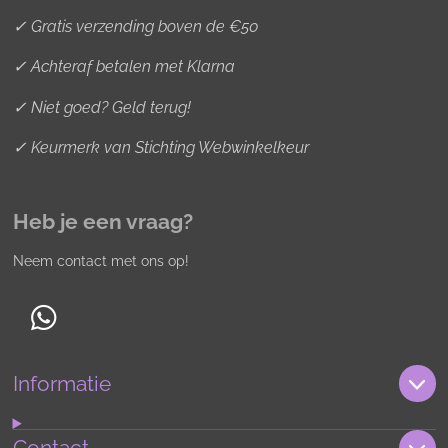
✓ Gratis verzending boven de €50
✓ Achteraf betalen met Klarna
✓ Niet goed? Geld terug!
✓ Keurmerk van Stichting Webwinkelkeur
Heb je een vraag?
Neem contact met ons op!
W
h
Informatie
a
t
s
Contact