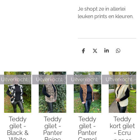
Je shopt ze in allerlei
leuken prints en kleuren.
D
D
S
D
e
e
h
e
l
e
a
l
e
l
r
e
n
e
n
Uitverkocht
Uitverkocht
Uitverkocht
Uitverkocht
Teddy
Teddy
Teddy
Teddy
gilet -
gilet -
gilet -
kort gilet
Black &
Panter
Panter
- Ecru
White
Beige
Camel