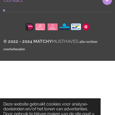
A
p
p
© 2022 - 2024 MATCHY
MUSTHAVES
alle rechten
voorbehouden
Deze website gebruikt cookies voor analyse-
doeleinden en/of het tonen van advertenties.
Door gebruik te blijven maken van de site gaat u