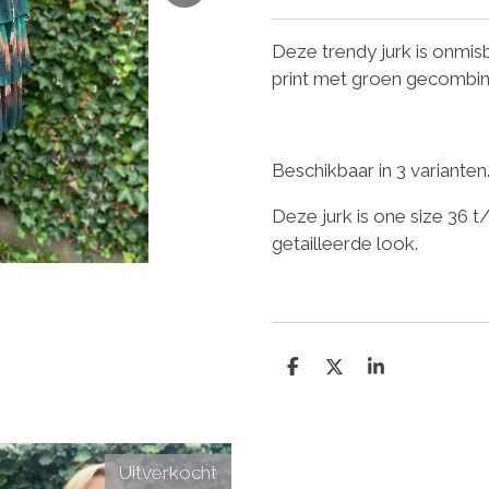
Deze trendy jurk is onmis
print met groen gecombi
Beschikbaar in 3 varianten
Deze jurk is one size 36 t
getailleerde look.
D
D
S
e
e
h
l
e
a
e
l
r
n
e
Uitverkocht