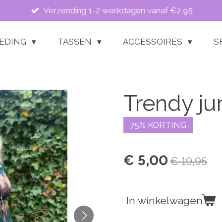
Verzending 1-2 werkdagen vanaf €2,95
LEDING
TASSEN
ACCESSOIRES
S
Trendy ju
75% KORTING
€ 5,00
€ 19,95
In winkelwagen