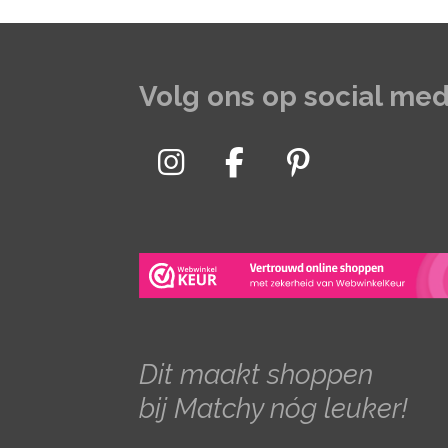
Volg ons op social med
I
F
P
n
a
i
s
c
n
t
e
t
a
b
e
g
o
r
r
o
e
Dit maakt shoppen
a
k
s
bij Matchy nóg leuker!
m
t