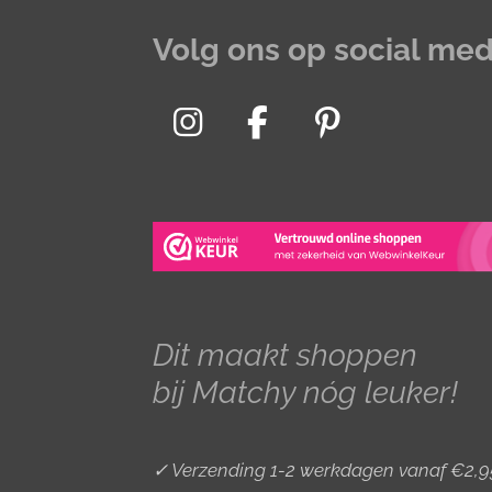
Volg ons op social med
I
F
P
n
a
i
s
c
n
t
e
t
a
b
e
g
o
r
r
o
e
Dit maakt shoppen
a
k
s
bij Matchy nóg leuker!
m
t
✓ Verzending 1-2 werkdagen vanaf €2,9