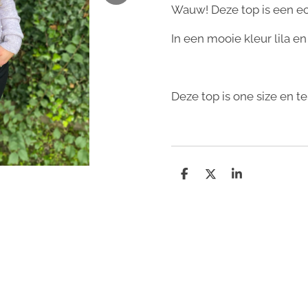
Wauw! Deze top is een e
In een mooie kleur lila e
Deze top is one size en t
D
D
S
e
e
h
l
e
a
e
l
r
n
e