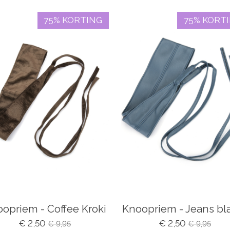
75% KORTING
75% KORT
opriem - Coffee Kroki
Knoopriem - Jeans b
€ 2,50
€ 2,50
€ 9,95
€ 9,95