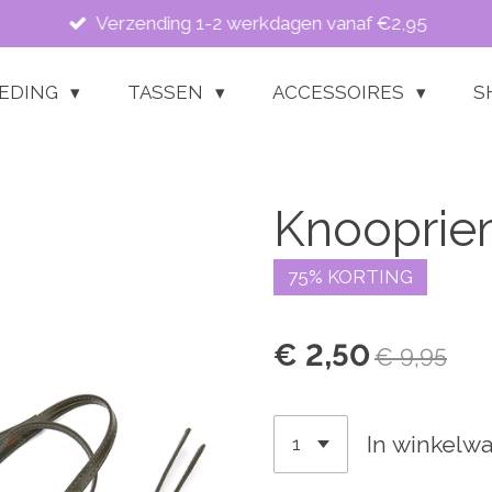
Verzending 1-2 werkdagen vanaf €2,95
LEDING
TASSEN
ACCESSOIRES
S
Knooprie
75% KORTING
€ 2,50
€ 9,95
In winkelw