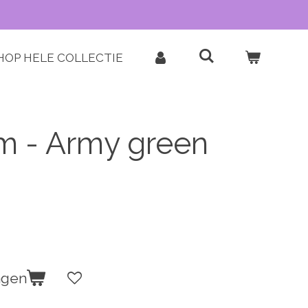
HOP HELE COLLECTIE
m - Army green
agen