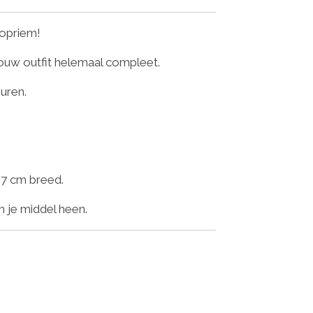
oopriem!
ouw outfit helemaal compleet.
euren.
 7 cm breed.
m je middel heen.