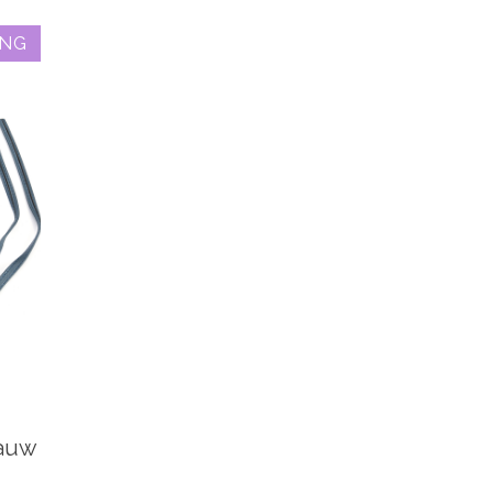
ING
lauw