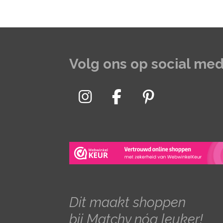
Volg ons op social med
I
F
P
n
a
i
s
c
n
t
e
t
a
b
e
g
o
r
r
o
e
Dit maakt shoppen
a
k
s
bij Matchy nóg leuker!
m
t