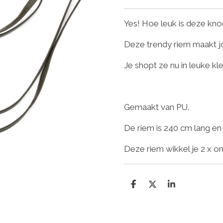
Yes! Hoe leuk is deze kn
Deze trendy riem maakt j
Je shopt ze nu in leuke kl
Gemaakt van PU.
De riem is 240 cm lang en
Deze riem wikkel je 2 x o
D
D
S
e
e
h
l
e
a
e
l
r
n
e