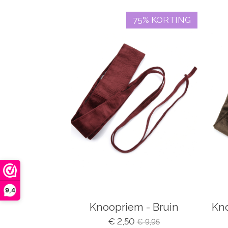
75% KORTING
9,4
Knoopriem - Bruin
Kno
€ 2,50
€ 9,95