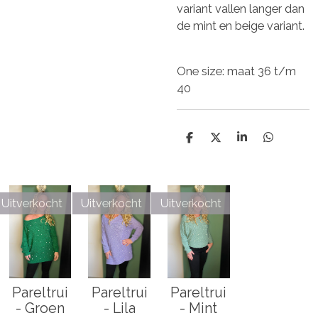
variant vallen langer dan
de mint en beige variant.
One size: maat 36 t/m
40
D
D
S
D
e
e
h
e
l
e
a
l
e
l
r
e
n
e
n
Uitverkocht
Uitverkocht
Uitverkocht
Pareltrui
Pareltrui
Pareltrui
- Groen
- Lila
- Mint