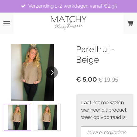
Verzending 1-2 werkdagen vanaf €2,95
Ga
direct
naar
de
hoofdinhoud
Pareltrui -
Beige
€ 5,00
€ 19,95
Laat het me weten
wanneer dit product
weer op voorraad is.