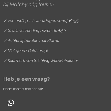
a
k
s
bij Matchy nóg leuker!
m
t
✓ Verzending 1-2 werkdagen vanaf €2,95
✓ Gratis verzending boven de €50
✓ Achteraf betalen met Klarna
✓ Niet goed? Geld terug!
✓ Keurmerk van Stichting Webwinkelkeur
Heb je een vraag?
Neem contact met ons op!
W