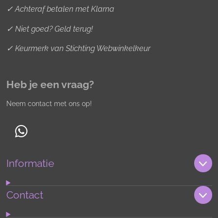
✓ Achteraf betalen met Klarna
✓ Niet goed? Geld terug!
✓ Keurmerk van Stichting Webwinkelkeur
Heb je een vraag?
Neem contact met ons op!
W
h
Informatie
a
t
s
Contact
A