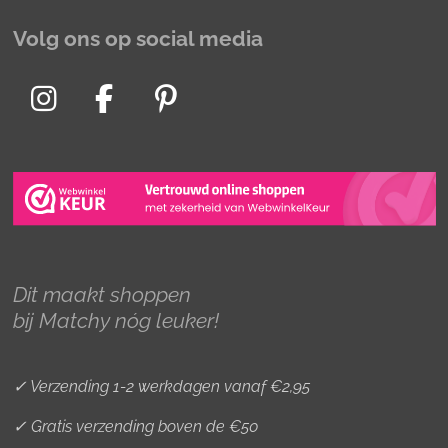
Volg ons op social media
I
F
P
n
a
i
s
c
n
t
e
t
a
b
e
g
o
r
r
o
e
Dit maakt shoppen
a
k
s
bij Matchy nóg leuker!
m
t
✓ Verzending 1-2 werkdagen vanaf €2,95
✓ Gratis verzending boven de €50