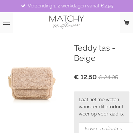
Verzending 1-2 werkdagen vanaf €2,95
Ga
direct
naar
de
hoofdinhoud
Teddy tas -
Beige
€ 12,50
€ 24,95
Laat het me weten
wanneer dit product
weer op voorraad is.