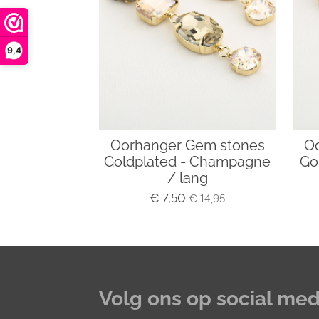
9,4
Oorhanger Gem stones
O
Goldplated - Champagne
Go
/ lang
€ 7,50
€ 14,95
Volg ons op social med