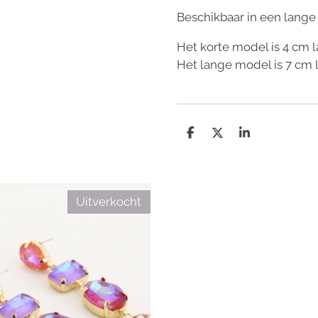
Beschikbaar in een lange 
Het korte model is 4 cm l
Het lange model is 7 cm 
D
D
S
e
e
h
l
e
a
e
l
r
n
e
Uitverkocht