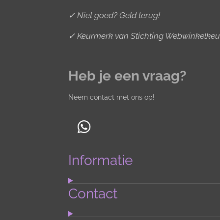
✓ Niet goed? Geld terug!
✓ Keurmerk van Stichting Webwinkelkeu
Heb je een vraag?
Neem contact met ons op!
W
h
Informatie
a
t
s
Contact
A