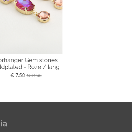
orhanger Gem stones
ldplated - Roze / lang
€ 7,50
€ 14,95
ia