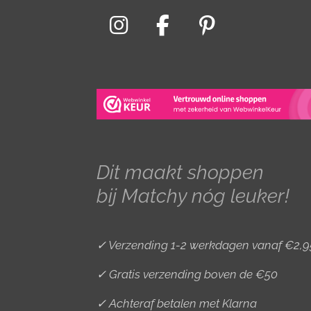
I
F
P
n
a
i
s
c
n
t
e
t
a
b
e
g
o
r
r
o
e
Dit maakt shoppen
a
k
s
bij Matchy nóg leuker!
m
t
✓ Verzending 1-2 werkdagen vanaf €2,9
✓ Gratis verzending boven de €50
✓ Achteraf betalen met Klarna