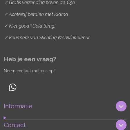
✓ Gratis verzending boven de €50
✓ Achteraf betalen met Klarna
✓ Niet goed? Geld terug!
✓ Keurmerk van Stichting Webwinkelkeur
Heb je een vraag?
Neem contact met ons op!
W
h
Informatie
a
t
s
Contact