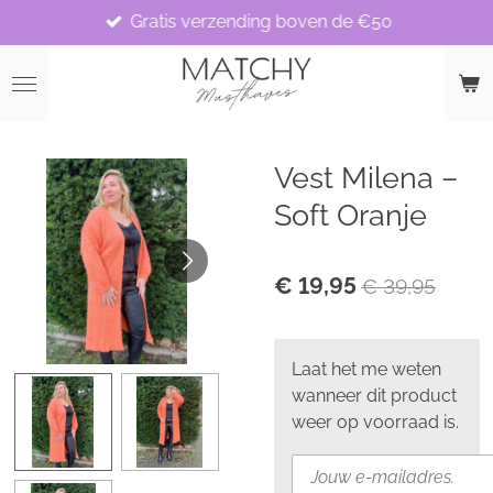
Gratis verzending boven de €50
Ga
direct
naar
de
hoofdinhoud
Vest Milena –
Soft Oranje
€ 19,95
€ 39,95
Laat het me weten
wanneer dit product
weer op voorraad is.