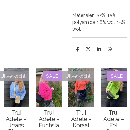
Materialen: 52%, 15%
polyamide, 18% wol, 15%
wol.
D
D
S
D
e
e
h
e
l
e
a
l
e
l
r
e
n
e
n
Uitverkocht
SALE
Uitverkocht
SALE
Trui
Trui
Trui
Trui
Adele –
Adele -
Adele -
Adele –
Jeans
Fuchsia
Koraal
Fel