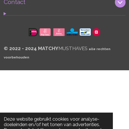
s
Contact
A
p
p
© 2022 - 2024 MATCHY
MUSTHAVES
alle rechten
voorbehouden
Deze website gebruikt cookies voor analyse-
doeleinden en/of het tonen van advertenties.