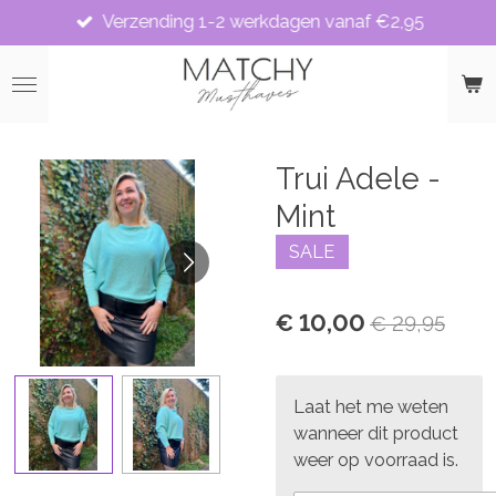
Verzending 1-2 werkdagen vanaf €2,95
Ga
direct
naar
de
hoofdinhoud
Trui Adele -
Mint
SALE
€ 10,00
€ 29,95
Laat het me weten
wanneer dit product
weer op voorraad is.