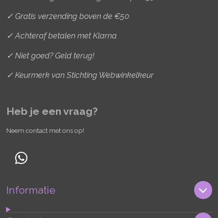
✓ Gratis verzending boven de €50
✓ Achteraf betalen met Klarna
✓ Niet goed? Geld terug!
✓ Keurmerk van Stichting Webwinkelkeur
Heb je een vraag?
Neem contact met ons op!
W
h
Informatie
a
t