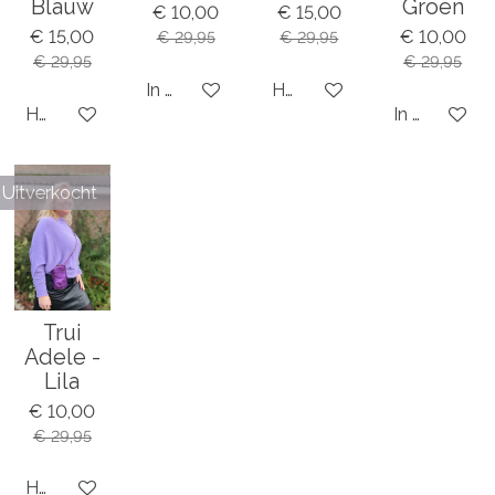
Blauw
Groen
€ 10,00
€ 15,00
€ 15,00
€ 10,00
€ 29,95
€ 29,95
€ 29,95
€ 29,95
In winkelwagen
Houd mij op de hoogte
Houd mij op de hoogte
In winkelwa
Uitverkocht
Trui
Adele -
Lila
€ 10,00
€ 29,95
Houd mij op de hoogte