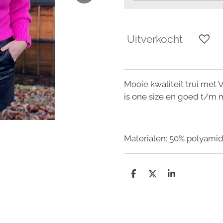
Uitverkocht
Mooie kwaliteit trui met 
is one size en goed t/m 
Materialen: 50% polyamide
D
D
S
e
e
h
l
e
a
e
l
r
n
e