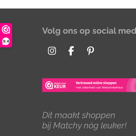
Volg ons op social med
9,4
I
F
P
n
a
i
s
c
n
t
e
t
a
b
e
g
o
r
r
o
e
Dit maakt shoppen
a
k
s
bij Matchy nóg leuker!
m
t