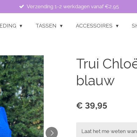
Verzending 1-2 werkdagen vanaf €2,95
LEDING
TASSEN
ACCESSOIRES
S
Trui Chlo
blauw
€ 39,95
Laat het me weten wann