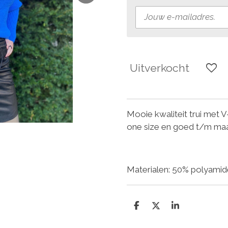
Uitverkocht
Mooie kwaliteit trui met V
one size en goed t/m maa
Materialen: 50% polyamide
D
D
S
e
e
h
l
e
a