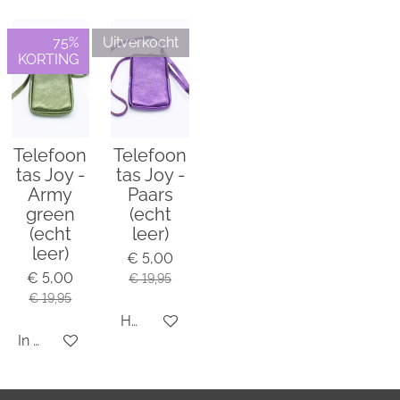
e
l
r
e
n
e
n
75%
Uitverkocht
KORTING
Telefoon
Telefoon
tas Joy -
tas Joy -
Army
Paars
green
(echt
(echt
leer)
leer)
€ 5,00
€ 5,00
€ 19,95
€ 19,95
Houd mij op de hoogte
In winkelwagen