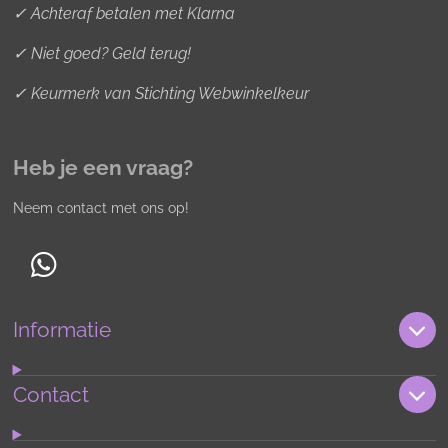
✓ Achteraf betalen met Klarna
✓ Niet goed? Geld terug!
✓ Keurmerk van Stichting Webwinkelkeur
Heb je een vraag?
Neem contact met ons op!
W
h
Informatie
a
t
s
Contact
A