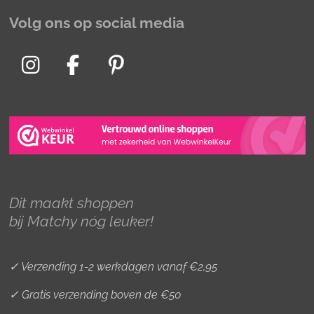
Volg ons op social media
I
F
P
n
a
i
s
c
n
t
e
t
a
b
e
g
o
r
r
o
e
Dit maakt shoppen
a
k
s
bij Matchy nóg leuker!
m
t
✓ Verzending 1-2 werkdagen vanaf €2,95
✓ Gratis verzending boven de €50