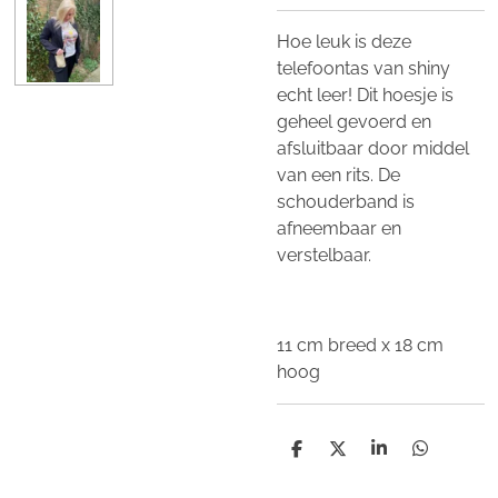
Hoe leuk is deze
telefoontas van shiny
echt leer! Dit hoesje is
geheel gevoerd en
afsluitbaar door middel
van een rits. De
schouderband is
afneembaar en
verstelbaar.
11 cm breed x 18 cm
hoog
D
D
S
D
e
e
h
e
l
e
a
l