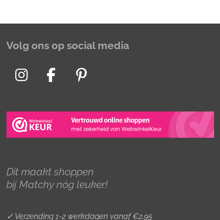
Volg ons op social media
I
F
P
n
a
i
s
c
n
t
e
t
a
b
e
g
o
r
r
o
e
Dit maakt shoppen
a
k
s
bij Matchy nóg leuker!
m
t
✓ Verzending 1-2 werkdagen vanaf €2,95