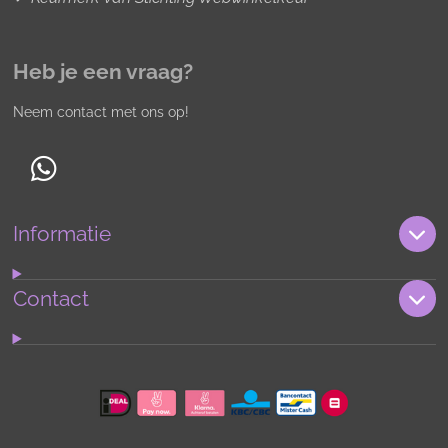
Heb je een vraag?
Neem contact met ons op!
W
h
Informatie
a
t
s
Contact
A
p
p