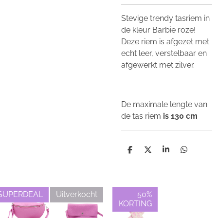
Stevige trendy tasriem in
de kleur Barbie roze!
Deze riem is afgezet met
echt leer, verstelbaar en
afgewerkt met zilver.
De maximale lengte van
de tas riem
is 130 cm
D
D
S
D
e
e
h
e
l
e
a
l
e
l
r
e
n
e
n
SUPERDEAL
Uitverkocht
50%
KORTING