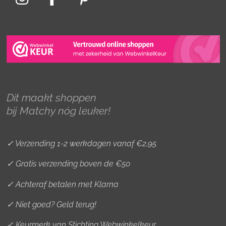
I
F
P
n
a
i
s
c
n
t
e
t
a
b
e
g
o
r
r
o
e
Dit maakt shoppen
a
k
s
bij Matchy nóg leuker!
m
t
✓ Verzending 1-2 werkdagen vanaf €2,95
✓ Gratis verzending boven de €50
✓ Achteraf betalen met Klarna
✓ Niet goed? Geld terug!
✓ Keurmerk van Stichting Webwinkelkeur