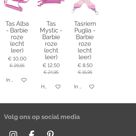
Tas Alba
Tas
Tasriem
- Barbie
Mystic -
Puglia -
roze
Barbie
Barbie
(echt
roze
roze
leer)
(echt
(echt
leer)
leer)
€ 10,00
€ 12,50
€ 8,50
€ 29,95
€ 24,95
€ 16,95
In winkelwagen
Houd mij op de hoogte
In winkelwagen
Volg ons op social media