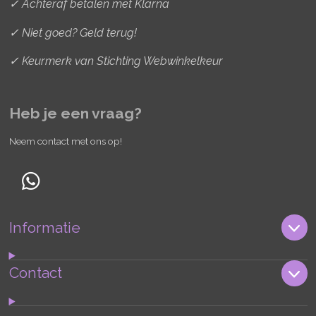
✓ Achteraf betalen met Klarna
✓ Niet goed? Geld terug!
✓ Keurmerk van Stichting Webwinkelkeur
Heb je een vraag?
Neem contact met ons op!
W
h
Informatie
a
t
s
Contact
A
p