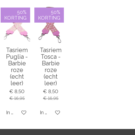
e
l
r
e
n
e
n
50%
50%
KORTING
KORTING
Tasriem
Tasriem
Puglia -
Tosca -
Barbie
Barbie
roze
roze
(echt
(echt
leer)
leer)
€ 8,50
€ 8,50
€ 16,95
€ 16,95
In winkelwagen
In winkelwagen