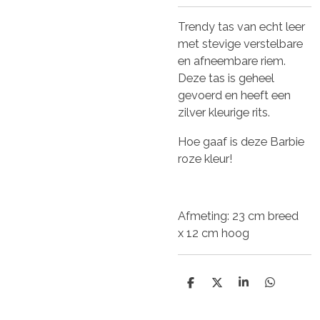
Trendy tas van echt leer
met stevige verstelbare
en afneembare riem.
Deze tas is geheel
gevoerd en heeft een
zilver kleurige rits.
Hoe gaaf is deze Barbie
roze kleur!
Afmeting: 23 cm breed
x 12 cm hoog
D
D
S
D
e
e
h
e
l
e
a
l