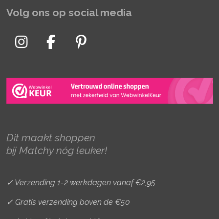
Volg ons op social media
I
F
P
n
a
i
s
c
n
t
e
t
a
b
e
g
o
r
r
o
e
Dit maakt shoppen
a
k
s
bij Matchy nóg leuker!
m
t
✓ Verzending 1-2 werkdagen vanaf €2,95
✓ Gratis verzending boven de €50