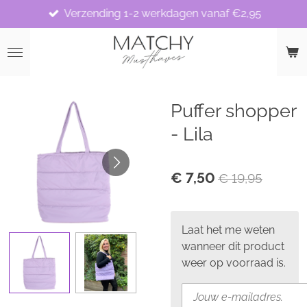
Verzending 1-2 werkdagen vanaf €2,95
Ga
direct
naar
de
hoofdinhoud
Puffer shopper
- Lila
€ 7,50
€ 19,95
Laat het me weten
wanneer dit product
weer op voorraad is.