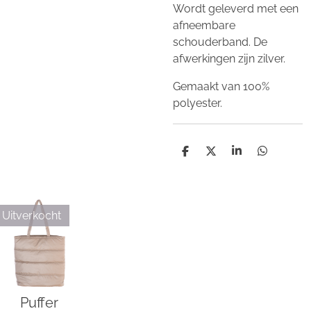
Wordt geleverd met een
afneembare
schouderband. De
afwerkingen zijn zilver.
Gemaakt van 100%
polyester.
D
D
S
D
e
e
h
e
l
e
a
l
e
l
r
e
n
e
n
Uitverkocht
Puffer