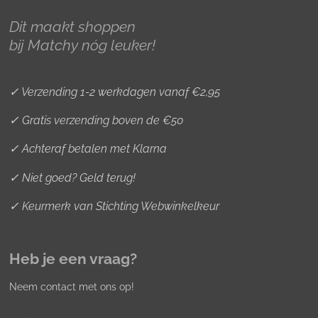
r
o
e
Dit maakt shoppen
a
k
s
bij Matchy nóg leuker!
m
t
✓ Verzending 1-2 werkdagen vanaf €2,95
✓ Gratis verzending boven de €50
✓ Achteraf betalen met Klarna
✓ Niet goed? Geld terug!
✓ Keurmerk van Stichting Webwinkelkeur
Heb je een vraag?
Neem contact met ons op!