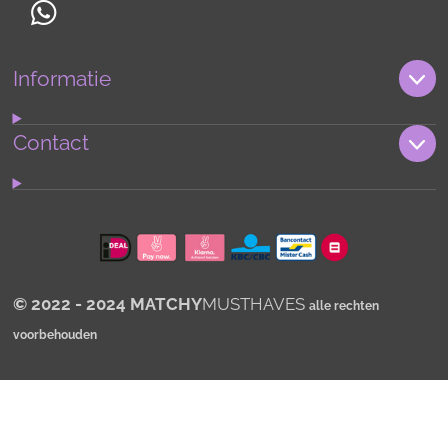
W
h
Informatie
a
t
s
Contact
A
p
p
© 2022 - 2024 MATCHY
MUSTHAVES
alle rechten
voorbehouden