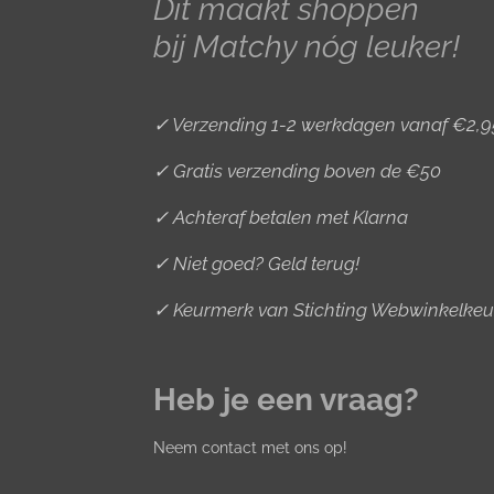
Dit maakt shoppen
a
k
s
bij Matchy nóg leuker!
m
t
✓ Verzending 1-2 werkdagen vanaf €2,9
✓ Gratis verzending boven de €50
✓ Achteraf betalen met Klarna
✓ Niet goed? Geld terug!
✓ Keurmerk van Stichting Webwinkelkeu
Heb je een vraag?
Neem contact met ons op!