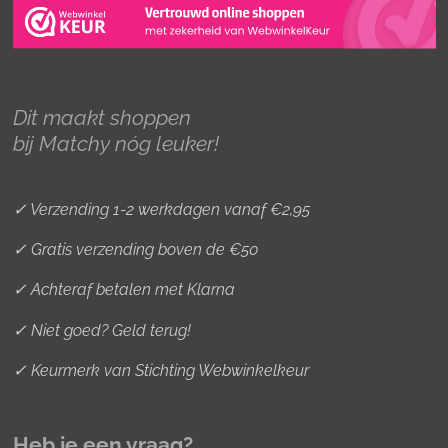
t
e
t
a
b
e
g
o
r
r
o
e
Dit maakt shoppen
a
k
s
bij Matchy nóg leuker!
m
t
✓ Verzending 1-2 werkdagen vanaf €2,95
✓ Gratis verzending boven de €50
✓ Achteraf betalen met Klarna
✓ Niet goed? Geld terug!
✓ Keurmerk van Stichting Webwinkelkeur
Heb je een vraag?