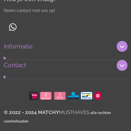
Neem contact met ons op!
W
h
Informatie
a
t
s
Contact
A
p
p
© 2022 - 2024 MATCHY
MUSTHAVES
alle rechten
voorbehouden