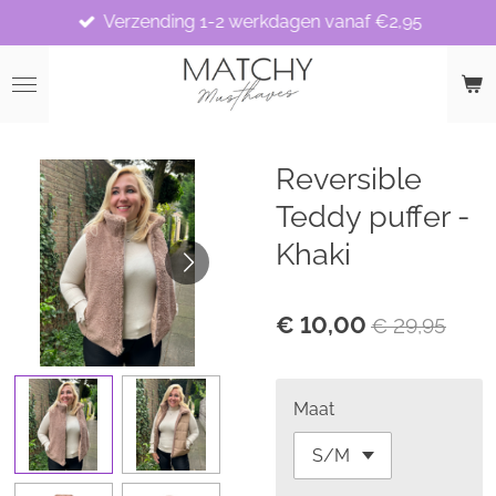
Verzending 1-2 werkdagen vanaf €2,95
Ga
direct
naar
de
hoofdinhoud
Reversible
Teddy puffer -
Khaki
€ 10,00
€ 29,95
Maat