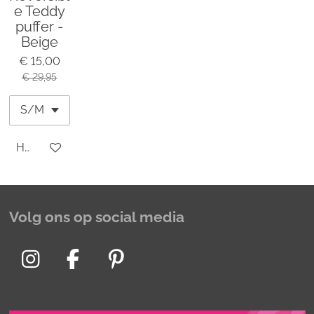
e Teddy
puffer -
Beige
€ 15,00
€ 29,95
Houd mij op de hoogte
Volg ons op social media
I
F
P
n
a
i
s
c
n