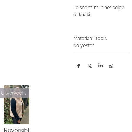
Je shopt 'm in het beige
of khaki.
Materiaal: 100%
polyester
D
D
S
D
e
e
h
e
l
e
a
l
e
l
r
e
n
e
n
Uitverkocht
Reversibl