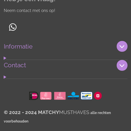
Neem contact met ons op!
W
h
Informatie
a
t
s
Contact
A
p
p
© 2022 - 2024 MATCHY
MUSTHAVES
alle rechten
voorbehouden