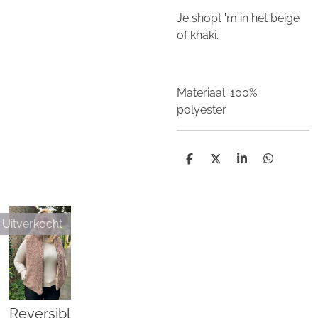
Je shopt 'm in het beige
of khaki.
Materiaal: 100%
polyester
D
D
S
D
e
e
h
e
l
e
a
l
e
l
r
e
n
e
n
Uitverkocht
Reversibl