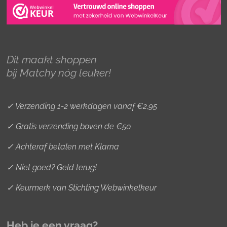
t
e
t
a
b
e
g
o
r
r
o
e
Dit maakt shoppen
a
k
s
bij Matchy nóg leuker!
m
t
✓ Verzending 1-2 werkdagen vanaf €2,95
✓ Gratis verzending boven de €50
✓ Achteraf betalen met Klarna
✓ Niet goed? Geld terug!
✓ Keurmerk van Stichting Webwinkelkeur
Heb je een vraag?