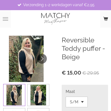
Verzending 1-2 werkdagen vanaf €2,95
Ga
direct
naar
de
hoofdinhoud
Reversible
Teddy puffer -
Beige
€ 15,00
€ 29,95
Maat