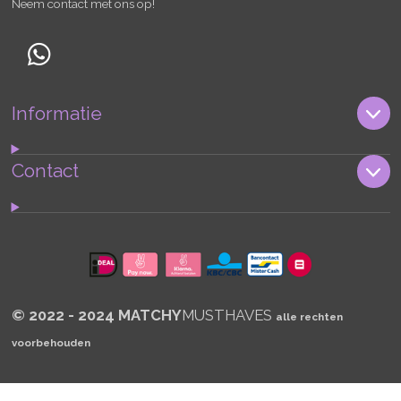
Neem contact met ons op!
W
h
Informatie
a
t
s
Contact
A
p
p
© 2022 - 2024 MATCHY
MUSTHAVES
alle rechten
voorbehouden