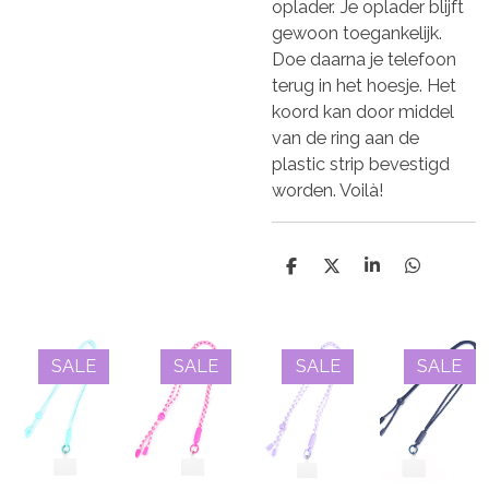
oplader. Je oplader blijft
gewoon toegankelijk.
Doe daarna je telefoon
terug in het hoesje. Het
koord kan door middel
van de ring aan de
plastic strip bevestigd
worden. Voilà!
D
D
S
D
e
e
h
e
l
e
a
l
e
l
r
e
n
e
n
SALE
SALE
SALE
SALE