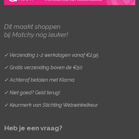
a
b
e
g
o
r
r
o
e
Dit maakt shoppen
a
k
s
bij Matchy nóg leuker!
m
t
✓ Verzending 1-2 werkdagen vanaf €2,95
✓ Gratis verzending boven de €50
✓ Achteraf betalen met Klarna
✓ Niet goed? Geld terug!
✓ Keurmerk van Stichting Webwinkelkeur
Heb je een vraag?